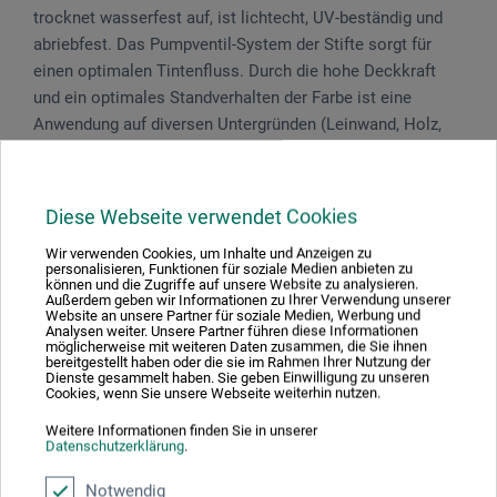
trocknet wasserfest auf, ist lichtecht, UV-beständig und
abriebfest. Das Pumpventil-System der Stifte sorgt für
einen optimalen Tintenfluss. Durch die hohe Deckkraft
und ein optimales Standverhalten der Farbe ist eine
Anwendung auf diversen Untergründen (Leinwand, Holz,
Glas, Stein, Leder, Metall) möglich.
Enthaltene Farben: Shock Black, Silver Matt, Copper Matt,
Diese Webseite verwendet Cookies
Gold Matt. Erhältlich in zwei Strichbreiten: 0,7 mm (Extra
Fine) und 2 mm (Fine).
Wir verwenden Cookies, um Inhalte und Anzeigen zu
personalisieren, Funktionen für soziale Medien anbieten zu
können und die Zugriffe auf unsere Website zu analysieren.
Außerdem geben wir Informationen zu Ihrer Verwendung unserer
Website an unsere Partner für soziale Medien, Werbung und
Analysen weiter. Unsere Partner führen diese Informationen
möglicherweise mit weiteren Daten zusammen, die Sie ihnen
Produktbewertungen (0)
bereitgestellt haben oder die sie im Rahmen Ihrer Nutzung der
Dienste gesammelt haben. Sie geben Einwilligung zu unseren
Cookies, wenn Sie unsere Webseite weiterhin nutzen.
Weitere Informationen finden Sie in unserer
Schreiben Sie die erste Bewertung zu diesem Produkt
Datenschutzerklärung
.
Notwendig