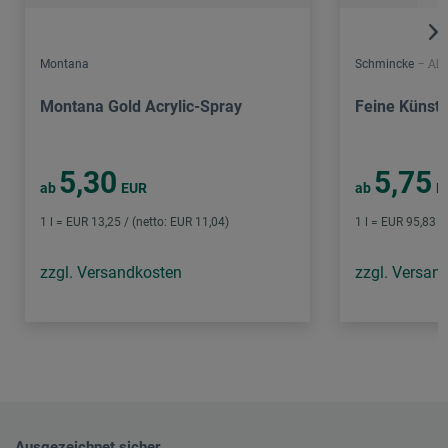
Montana
Schmincke – Aka
Montana Gold Acrylic-Spray
Feine Künstl
5,30
5,75
ab
EUR
ab
E
1 l = EUR 13,25 / (netto: EUR 11,04)
1 l = EUR 95,83 /
zzgl. Versandkosten
zzgl. Versan
Ausgezeichnet sicher