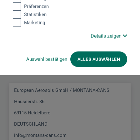
JETZT PRODUKT BEWERTEN
Präferenzen
Statistiken
Marketing
Details zeigen
Hersteller-Kontakt
Auswahl bestätigen
ALLES AUSWÄHLEN
Hier finden Sie die Kontaktdaten des Herstellers zu
diesem Produkt.
European Aerosols GmbH / MONTANA-CANS
Häusserstr. 36
69115 Heidelberg
DEUTSCHLAND
info@montana-cans.com