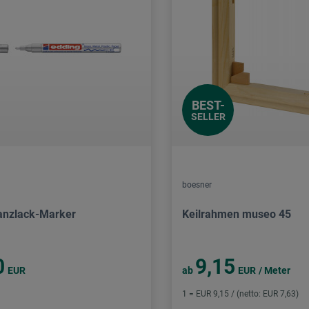
BEST-
SELLER
boesner
anzlack-Marker
Keilrahmen museo 45
0
9,15
EUR
ab
EUR
/ Meter
1 = EUR 9,15 / (netto: EUR 7,63)