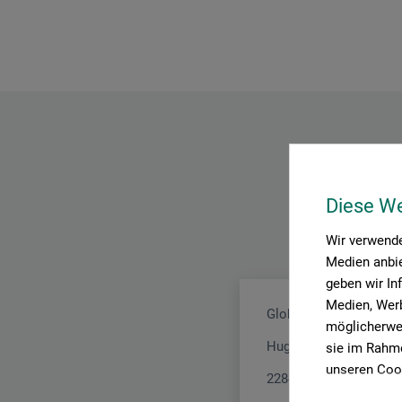
Diese W
Wir verwende
Medien anbie
geben wir In
Medien, Werb
Global Headquarters -
möglicherwei
Hugo-Kirchberg-Str. 1
sie im Rahme
unseren Cook
22848 Norderstedt