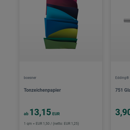
boesner
Edding®
Tonzeichenpapier
751 Gl
13,15
3,9
ab
EUR
1 qm = EUR 1,50 / (netto: EUR 1,25)