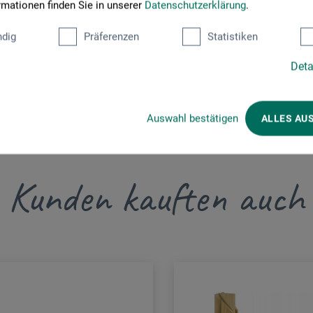
rmationen finden Sie in unserer
Datenschutzerklärung
.
esa.com
dig
Präferenzen
Statistiken
Deta
Auswahl bestätigen
ALLES AU
Kunden kauften auch