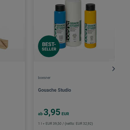
BEST-
SELLER
boesner
Gouache Studio
3,95
ab
EUR
1 l = EUR 39,50 / (netto: EUR 32,92)