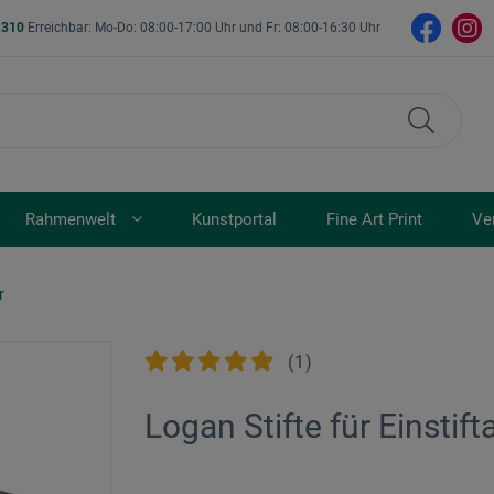
- 310
Erreichbar: Mo-Do: 08:00-17:00 Uhr und Fr: 08:00-16:30 Uhr
Rahmenwelt
Kunstportal
Fine Art Print
Ve
r
(
1
)
Logan Stifte für Einstif