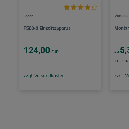
Montana
Logan
Montan
F500-2 Einstiftapparat
5,
124,00
ab
EUR
1 l = EUR
zzgl. Versandkosten
zzgl. 