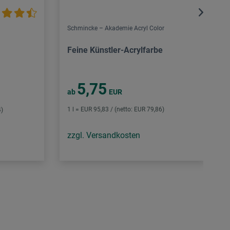
Schmincke – Akademie Acryl Color
Feine Künstler-Acrylfarbe
5,75
ab
EUR
1 l = EUR 95,83 / (netto: EUR 79,86)
4)
zzgl. Versandkosten