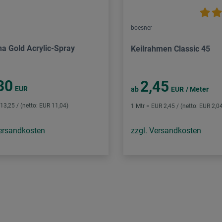
boesner
a Gold Acrylic-Spray
Keilrahmen Classic 45
30
2,45
EUR
ab
EUR
/ Meter
 13,25 / (netto: EUR 11,04)
1 Mtr = EUR 2,45 / (netto: EUR 2,0
Versandkosten
zzgl. Versandkosten