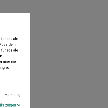
für soziale
. Außerdem
für soziale
en
n oder die
ung zu
Marketing
ils zeigen