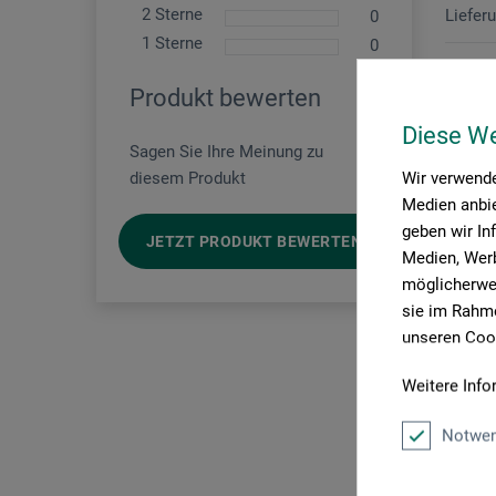
2 Sterne
Liefer
0
1 Sterne
0
Produkt bewerten
Diese W
Sagen Sie Ihre Meinung zu
Wir verwende
diesem Produkt
Medien anbie
geben wir In
JETZT PRODUKT BEWERTEN
Medien, Werb
möglicherwei
sie im Rahme
unseren Cook
Weitere Info
Notwen