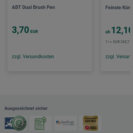
ABT Dual Brush Pen
Feinste Küns
3,70
12,1
EUR
ab
1 l = EUR 345,71 
zzgl. Versandkosten
zzgl. Versan
Ausgezeichnet sicher