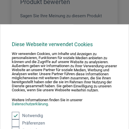
Produkt bewerten
Sagen Sie Ihre Meinung zu diesem Produkt
JETZT PRODUKT BEWERTEN
Diese Webseite verwendet Cookies
Wir verwenden Cookies, um Inhalte und Anzeigen zu
23.02.2023
personalisieren, Funktionen für soziale Medien anbieten zu
können und die Zugriffe auf unsere Website zu analysieren.
Find ich gut allerdings
Außerdem geben wir Informationen zu Ihrer Verwendung unserer
Website an unsere Partner für soziale Medien, Werbung und
Produkt: Silberstift - Rein-Silbermine 5cm
Analysen weiter. Unsere Partner führen diese Informationen
möglicherweise mit weiteren Daten zusammen, die Sie ihnen
bereitgestellt haben oder die sie im Rahmen Ihrer Nutzung der
verifizierter Kauf
Dienste gesammelt haben. Sie geben Einwilligung zu unseren
Cookies, wenn Sie unsere Webseite weiterhin nutzen.
Wäre es so toll wenn die Minen angeboten würden in der
Form, dass sie auch in einen normalen Fallstift passen
Weitere Informationen finden Sie in unserer
Datenschutzerklärung
.
würden, selbst wenn sie dann mehr Gewicht hätten und
daher auch mehr kosten würden wäre das viel praktischer
mit dem gewohnten Stift zu arbeiten.
Notwendig
Präferenzen
04.02.2021