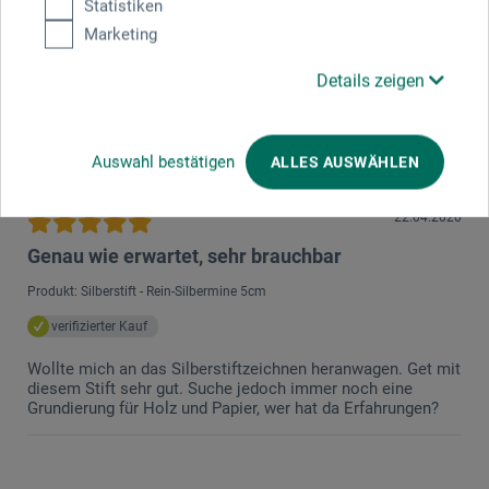
Statistiken
Marketing
Solide
Produkt: Silberstift - Rein-Silbermine 5cm
Details zeigen
Hallo, Silverpoint Drawing Ground von Golden kann ich
empfehlen. Wichtig ist aber die Anwendung bzw. der
Auftrag, da dies maßgeblich das Ergebnis beeinflusst.
Auswahl bestätigen
ALLES AUSWÄHLEN
Beste Grüße, Ernesto
22.04.2020
Genau wie erwartet, sehr brauchbar
Produkt: Silberstift - Rein-Silbermine 5cm
verifizierter Kauf
Wollte mich an das Silberstiftzeichnen heranwagen. Get mit
diesem Stift sehr gut. Suche jedoch immer noch eine
Grundierung für Holz und Papier, wer hat da Erfahrungen?