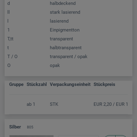
d
halbdeckend
ll
stark lasierend
l
lasierend
1
Einpigmentton
T,tt
transparent
t
halbtransparent
T / O
transparent / opak
O
opak
Gruppe
Stückzahl
Verpackungseinheit
Stückpreis
ab
1
STK
EUR 2,20 / EUR 1,83 (
Silber
805