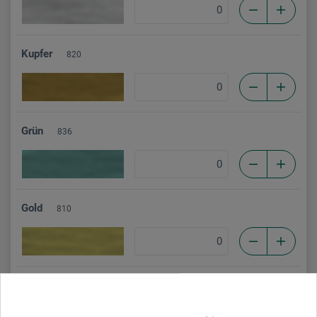
Kupfer
820
Grün
836
Gold
810
Blau
841