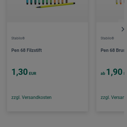
Stabilo®
Stabilo®
Pen 68 Filzstift
Pen 68 Brus
1,30
1,90
EUR
ab
E
zzgl. Versandkosten
zzgl. Versan