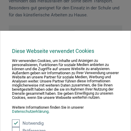
verhindert das Herausfallen der Stifte beim Transport.
Besonders gut geeignet für den Einsatz in der Schule und
für das künstlerische Arbeiten zu Hause.
Gefahrenhinweise
ACHTUNG! Nicht geeignet für Kinder unter 36
Diese Webseite verwendet Cookies
Monaten, wegen verschluckbarer Kleinteile.
Wir verwenden Cookies, um Inhalte und Anzeigen zu
personalisieren, Funktionen für soziale Medien anbieten zu
können und die Zugriffe auf unsere Website zu analysieren.
Außerdem geben wir Informationen zu Ihrer Verwendung unserer
Website an unsere Partner für soziale Medien, Werbung und
Analysen weiter. Unsere Partner führen diese Informationen
Produktbewertungen (0)
möglicherweise mit weiteren Daten zusammen, die Sie ihnen
bereitgestellt haben oder die sie im Rahmen Ihrer Nutzung der
Dienste gesammelt haben. Sie geben Einwilligung zu unseren
Cookies, wenn Sie unsere Webseite weiterhin nutzen.
Schreiben Sie die erste Bewertung zu diesem Produkt
Weitere Informationen finden Sie in unserer
Datenschutzerklärung
.
JETZT PRODUKT BEWERTEN
Notwendig
Präferenzen