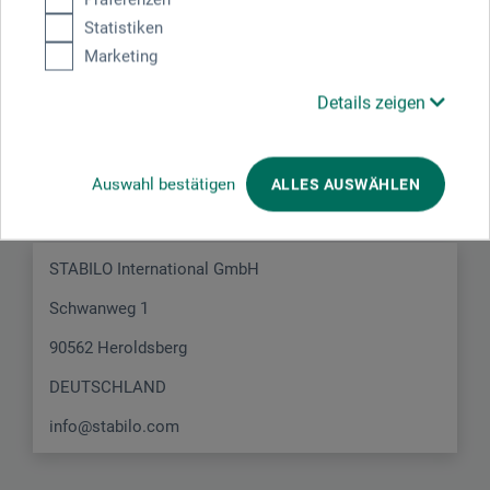
Statistiken
Marketing
Details zeigen
Hersteller-Kontakt
Hier finden Sie die Kontaktdaten des Herstellers zu
Auswahl bestätigen
ALLES AUSWÄHLEN
diesem Produkt.
STABILO International GmbH
Schwanweg 1
90562 Heroldsberg
DEUTSCHLAND
info@stabilo.com