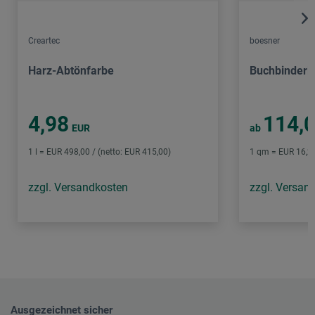
Creartec
boesner
Harz-Abtönfarbe
Buchbinderl
4,98
114,
EUR
ab
1 l = EUR 498,00 / (netto: EUR 415,00)
1 qm = EUR 16,29
zzgl. Versandkosten
zzgl. Versan
Ausgezeichnet sicher