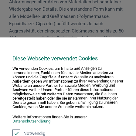
Abformungen aller Arten von Materialien bei sehr feiner
Wiedergabe von Details. Die entstandene Form kann mit
allen Modellier- und Gießmassen (Polymermasse,
Epoxidharze, Gips etc.) befüllt werden. Je nach
Aggressivität der eingesetzten Gießmasse sind bis zu 50
Abformungen möglich. Ergibt einen Milchglaseffekt bei
Harzen. Das Knetsilikon auf Wasserbasis ist 100 % säure-
und lösemittelfrei. Tipp: Einige Stunden vor Verarbeitung
Diese Webseite verwendet Cookies
in den Kühlschrank legen, um die Reaktionszeit zu
verlängern.
Wir verwenden Cookies, um Inhalte und Anzeigen zu
personalisieren, Funktionen für soziale Medien anbieten zu
können und die Zugriffe auf unsere Website zu analysieren.
Außerdem geben wir Informationen zu Ihrer Verwendung unserer
Website an unsere Partner für soziale Medien, Werbung und
Analysen weiter. Unsere Partner führen diese Informationen
möglicherweise mit weiteren Daten zusammen, die Sie ihnen
Produktbewertungen (0)
bereitgestellt haben oder die sie im Rahmen Ihrer Nutzung der
Dienste gesammelt haben. Sie geben Einwilligung zu unseren
Cookies, wenn Sie unsere Webseite weiterhin nutzen.
Weitere Informationen finden Sie in unserer
Schreiben Sie die erste Bewertung zu diesem Produkt
Datenschutzerklärung
.
Notwendig