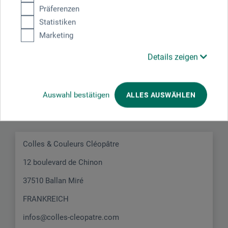
JETZT PRODUKT BEWERTEN
Präferenzen
Statistiken
Marketing
Details zeigen
Hersteller-Kontakt
Auswahl bestätigen
ALLES AUSWÄHLEN
Hier finden Sie die Kontaktdaten des Herstellers zu
diesem Produkt.
Colles & Couleurs Cléopâtre
12 boulevard de Chinon
37510 Ballan Miré
FRANKREICH
infos@colles-cleopatre.com