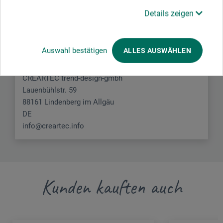
Hersteller-Kontakt
Details zeigen
Hier finden Sie die Kontaktdaten des Herstellers zu
diesem Produkt.
Auswahl bestätigen
ALLES AUSWÄHLEN
CREARTEC trend-design-gmbh
Lauenbühlstr. 59
88161 Lindenberg im Allgäu
DE
info@creartec.info
Kunden kauften auch