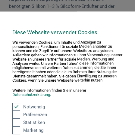
benötigten Silikon 1–3 % Silcoform-Entlüfter und der
benötigte Vernetzer zugemischt. Silikonmischung danach
1–2 Minuten vorreagieren lassen, damit Luftblasen
entweichen können.
Diese Webseite verwendet Cookies
Wir verwenden Cookies, um Inhalte und Anzeigen zu
personalisieren, Funktionen für soziale Medien anbieten zu
können und die Zugriffe auf unsere Website zu analysieren.
Außerdem geben wir Informationen zu Ihrer Verwendung unserer
Produktbewertungen (0)
Website an unsere Partner für soziale Medien, Werbung und
Analysen weiter. Unsere Partner führen diese Informationen
möglicherweise mit weiteren Daten zusammen, die Sie ihnen
bereitgestellt haben oder die sie im Rahmen Ihrer Nutzung der
Dienste gesammelt haben. Sie geben Einwilligung zu unseren
Schreiben Sie die erste Bewertung zu diesem Produkt
Cookies, wenn Sie unsere Webseite weiterhin nutzen.
Weitere Informationen finden Sie in unserer
Datenschutzerklärung
.
JETZT PRODUKT BEWERTEN
Notwendig
Präferenzen
Statistiken
Marketing