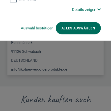
Hersteller-Kontakt
Details zeigen
Hier finden Sie die Kontaktdaten des Herstellers zu
diesem Produkt.
Auswahl bestätigen
ALLES AUSWÄHLEN
KVP Kölner Vergolderprodukte GmbH
Rennmühle 3
91126 Schwabach
DEUTSCHLAND
info@kolner-vergolderprodukte.de
Kunden kauften auch