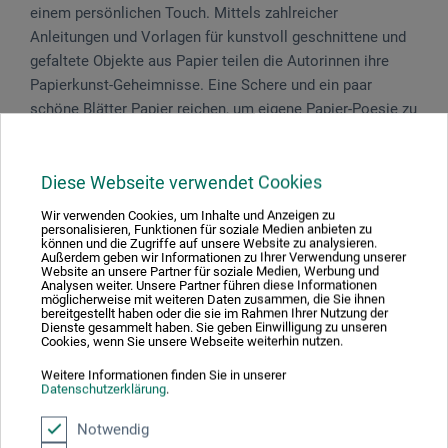
einem persönlichen Touch. Mittels zahlreicher
Anleitungen und Vorlagen für kunstvoll geschnittene und
gefaltete Objekte aus Papier teilen die Autorinnen ihre
Papierkunst-Geheimnisse. Eine Schere und ein paar
schöne Blätter Papier reichen, um eigene Papier-Poesie zu
kreieren.
144 S., durchg. farb. Abb., 18,9 x 23,4 cm, Klappenbrosch.,
Diese Webseite verwendet Cookies
dt., Haupt Verlag 2018
Wir verwenden Cookies, um Inhalte und Anzeigen zu
personalisieren, Funktionen für soziale Medien anbieten zu
können und die Zugriffe auf unsere Website zu analysieren.
Außerdem geben wir Informationen zu Ihrer Verwendung unserer
Website an unsere Partner für soziale Medien, Werbung und
Analysen weiter. Unsere Partner führen diese Informationen
Produktbewertungen (0)
möglicherweise mit weiteren Daten zusammen, die Sie ihnen
bereitgestellt haben oder die sie im Rahmen Ihrer Nutzung der
Dienste gesammelt haben. Sie geben Einwilligung zu unseren
Cookies, wenn Sie unsere Webseite weiterhin nutzen.
Schreiben Sie die erste Bewertung zu diesem Produkt
Weitere Informationen finden Sie in unserer
Datenschutzerklärung
.
Notwendig
JETZT PRODUKT BEWERTEN