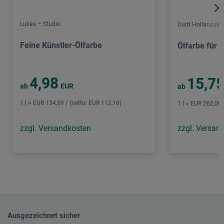
Lukas – Studio
Oudt Hollandse
Feine Künstler-Ölfarbe
Ölfarbe für K
4,98
15,7
ab
EUR
ab
1 l = EUR 134,59 / (netto: EUR 112,16)
1 l = EUR 262,50 
zzgl. Versandkosten
zzgl. Versan
Ausgezeichnet sicher