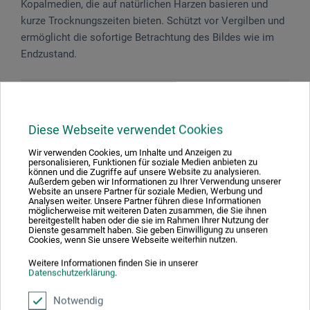
Kopalmedien, die auf natürlichen Harzen basieren und
kurze Trocknungszeiten bieten. Schützt vor Vergilben und
ermöglicht die sofortige Betrachtung des Bildes wie im
Endzustand.
Gefahrenhinweise
Diese Webseite verwendet Cookies
Enthält 2-Butanone oxime. Kann allergische
Reaktionen hervorrufen.
Wir verwenden Cookies, um Inhalte und Anzeigen zu
personalisieren, Funktionen für soziale Medien anbieten zu
können und die Zugriffe auf unsere Website zu analysieren.
Außerdem geben wir Informationen zu Ihrer Verwendung unserer
Website an unsere Partner für soziale Medien, Werbung und
Analysen weiter. Unsere Partner führen diese Informationen
möglicherweise mit weiteren Daten zusammen, die Sie ihnen
Produktbewertungen (0)
bereitgestellt haben oder die sie im Rahmen Ihrer Nutzung der
Dienste gesammelt haben. Sie geben Einwilligung zu unseren
Cookies, wenn Sie unsere Webseite weiterhin nutzen.
Weitere Informationen finden Sie in unserer
Schreiben Sie die erste Bewertung zu diesem Produkt
Datenschutzerklärung
.
Notwendig
JETZT PRODUKT BEWERTEN