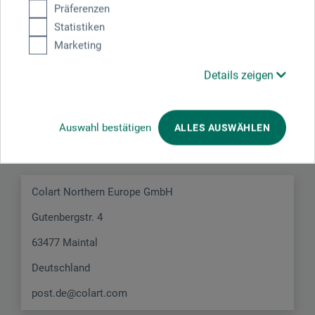
Präferenzen
Statistiken
Marketing
Details zeigen
Hersteller-Kontakt
Auswahl bestätigen
ALLES AUSWÄHLEN
Hier finden Sie die Kontaktdaten des Herstellers zu
diesem Produkt.
Colart Northern Europe GmbH
Gutenbergstr. 4
63477 Maintal
Deutschland
post.de@colart.com