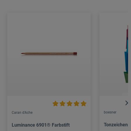
boesner
Caran d'Ache
Tonzeichenp
Luminance 6901® Farbstift