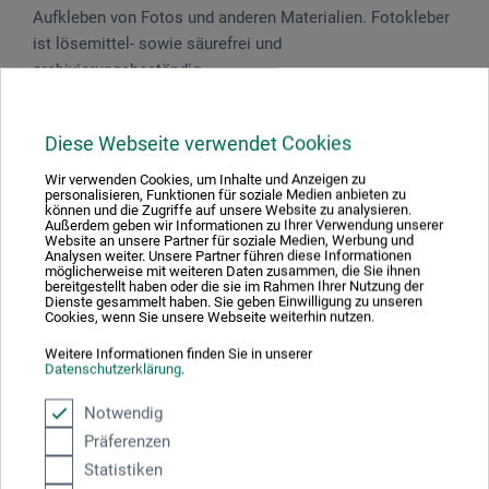
Aufkleben von Fotos und anderen Materialien. Fotokleber
ist lösemittel- sowie säurefrei und
archivierungsbeständig.
Diese Webseite verwendet Cookies
Produktbewertungen (0)
Wir verwenden Cookies, um Inhalte und Anzeigen zu
personalisieren, Funktionen für soziale Medien anbieten zu
können und die Zugriffe auf unsere Website zu analysieren.
Außerdem geben wir Informationen zu Ihrer Verwendung unserer
Website an unsere Partner für soziale Medien, Werbung und
Schreiben Sie die erste Bewertung zu diesem Produkt
Analysen weiter. Unsere Partner führen diese Informationen
möglicherweise mit weiteren Daten zusammen, die Sie ihnen
bereitgestellt haben oder die sie im Rahmen Ihrer Nutzung der
Dienste gesammelt haben. Sie geben Einwilligung zu unseren
Cookies, wenn Sie unsere Webseite weiterhin nutzen.
JETZT PRODUKT BEWERTEN
Weitere Informationen finden Sie in unserer
Datenschutzerklärung
.
Notwendig
Präferenzen
Hersteller-Kontakt
Statistiken