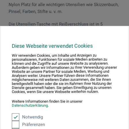
Nylon Platz für alle wichtigen Utensilien wie Skizzenbuch,
Pinsel, Farben, Stifte u. v. m.
Die Utensilien-Tasche mit Reißverschluss ist in 5
verschiedenen Farben erhältlich: Orange Farbcode O Grau
Farbcode GR Grün Farbcode G Blau Farbcode B
Bordeauxrot Farbcode BOR
Diese Webseite verwendet Cookies
Wir verwenden Cookies, um Inhalte und Anzeigen zu
personalisieren, Funktionen für soziale Medien anbieten zu
können und die Zugriffe auf unsere Website zu analysieren.
Außerdem geben wir Informationen zu Ihrer Verwendung unserer
Website an unsere Partner für soziale Medien, Werbung und
Produktbewertungen (0)
Analysen weiter. Unsere Partner führen diese Informationen
möglicherweise mit weiteren Daten zusammen, die Sie ihnen
bereitgestellt haben oder die sie im Rahmen Ihrer Nutzung der
Dienste gesammelt haben. Sie geben Einwilligung zu unseren
Cookies, wenn Sie unsere Webseite weiterhin nutzen.
Schreiben Sie die erste Bewertung zu diesem Produkt
Weitere Informationen finden Sie in unserer
Datenschutzerklärung
.
JETZT PRODUKT BEWERTEN
Notwendig
Präferenzen