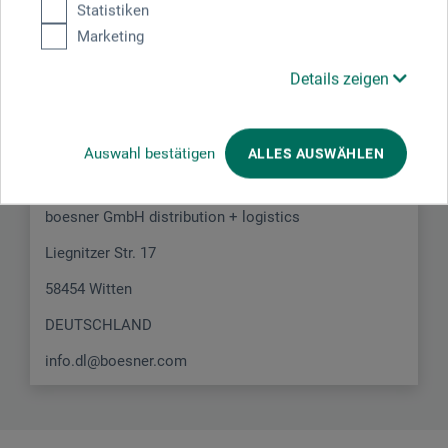
Statistiken
Marketing
Hersteller-Kontakt
Details zeigen
Hier finden Sie die Kontaktdaten des Herstellers zu
Auswahl bestätigen
ALLES AUSWÄHLEN
diesem Produkt.
boesner GmbH distribution + logistics
Liegnitzer Str. 17
58454 Witten
DEUTSCHLAND
info.dl@boesner.com