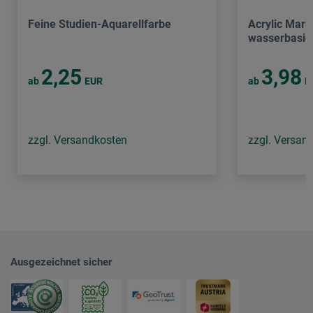
Feine Studien-Aquarellfarbe
Acrylic Mark
wasserbasier
2,25
3,98
ab
EUR
ab
E
zzgl. Versandkosten
zzgl. Versan
Ausgezeichnet sicher