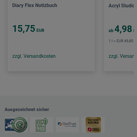
Diary Flex Notizbuch
Acryl Studio
15,75
4,98
EUR
ab
E
1 l = EUR 49,80 /
zzgl. Versandkosten
zzgl. Versan
Ausgezeichnet sicher