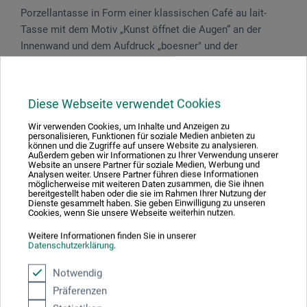
Porzellantasse in Form einer klassischen Café au lait-
Tasse mit dem Motiv „Kunst öffnet die Augen“ an der
Innenwand und dem Aufdruck „boesner" und der
passenden Jahreszahl unter Tasse und Untertasse.
Spülmaschinenfest, verpackt in einer Black Box. Design:
Rolf Klaer.
Diese Webseite verwendet Cookies
Wir verwenden Cookies, um Inhalte und Anzeigen zu
personalisieren, Funktionen für soziale Medien anbieten zu
können und die Zugriffe auf unsere Website zu analysieren.
Außerdem geben wir Informationen zu Ihrer Verwendung unserer
Produktbewertungen (0)
Website an unsere Partner für soziale Medien, Werbung und
Analysen weiter. Unsere Partner führen diese Informationen
möglicherweise mit weiteren Daten zusammen, die Sie ihnen
bereitgestellt haben oder die sie im Rahmen Ihrer Nutzung der
Dienste gesammelt haben. Sie geben Einwilligung zu unseren
Schreiben Sie die erste Bewertung zu diesem Produkt
Cookies, wenn Sie unsere Webseite weiterhin nutzen.
Weitere Informationen finden Sie in unserer
Datenschutzerklärung
.
JETZT PRODUKT BEWERTEN
Notwendig
Präferenzen