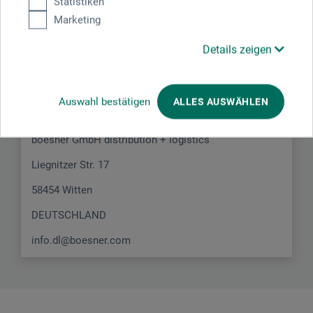
Statistiken
Marketing
Hersteller-Kontakt
Details zeigen
Hier finden Sie die Kontaktdaten des Herstellers zu
diesem Produkt.
Auswahl bestätigen
ALLES AUSWÄHLEN
boesner GmbH distribution + logistics
Liegnitzer Str. 17
58454 Witten
DEUTSCHLAND
info.dl@boesner.com