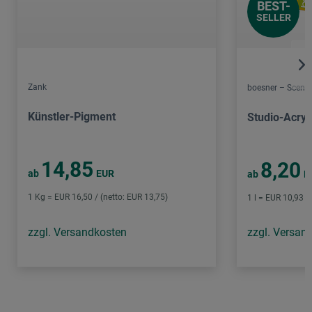
BEST-
SELLER
Zank
boesner – Scene 
Künstler-Pigment
Studio-Acryl
14,85
8,20
ab
EUR
ab
E
1 Kg = EUR 16,50 / (netto: EUR 13,75)
1 l = EUR 10,93 /
zzgl. Versandkosten
zzgl. Versan