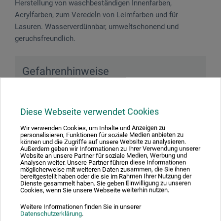
Herstellung von waschbeständigen Innenfarben,
Acrylfarben, zum Veredeln von Leimfarben und für
Lasuren. Wasserverdünnbar, umweltschonend und
geruchsfreundlich.
Gefahrenhinweise
Diese Webseite verwendet Cookies
Wir verwenden Cookies, um Inhalte und Anzeigen zu
Achtung! Kann allergische Hautreaktionen
personalisieren, Funktionen für soziale Medien anbieten zu
können und die Zugriffe auf unsere Website zu analysieren.
verursachen.
Außerdem geben wir Informationen zu Ihrer Verwendung unserer
Website an unsere Partner für soziale Medien, Werbung und
Analysen weiter. Unsere Partner führen diese Informationen
möglicherweise mit weiteren Daten zusammen, die Sie ihnen
bereitgestellt haben oder die sie im Rahmen Ihrer Nutzung der
Dienste gesammelt haben. Sie geben Einwilligung zu unseren
Produktbewertungen (0)
Cookies, wenn Sie unsere Webseite weiterhin nutzen.
Weitere Informationen finden Sie in unserer
Datenschutzerklärung
.