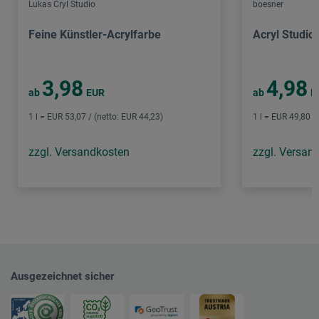
Lukas Cryl Studio
boesner
Feine Künstler-Acrylfarbe
Acryl Studio
3,98
4,98
ab
EUR
ab
E
1 l = EUR 53,07 / (netto: EUR 44,23)
1 l = EUR 49,80 /
zzgl. Versandkosten
zzgl. Versan
Ausgezeichnet sicher