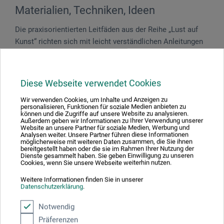
Materialien, Techniken, Ideen
Die praxisorientierten Leitfäden aus der Reihe „Lust auf
Kunst“ richten sich mit leicht verständlichen Anleitungen
zu grundlegenden Techniken nicht nur an Einsteiger und
Fortgeschrittene Künstler. Sie liefern mit zahlreichen
Werkbeispielen zeitgenössischer Künstler eine Fülle neuer
Diese Webseite verwendet Cookies
Anregungen und kreativer Ideen für attraktive und
Wir verwenden Cookies, um Inhalte und Anzeigen zu
überraschende Umsetzungen.
personalisieren, Funktionen für soziale Medien anbieten zu
können und die Zugriffe auf unsere Website zu analysieren.
Außerdem geben wir Informationen zu Ihrer Verwendung unserer
128 S., durchg. farb. Abb., 17,3 x 22 cm, Pappeinband, dt.,
Website an unsere Partner für soziale Medien, Werbung und
Analysen weiter. Unsere Partner führen diese Informationen
boesner GmbH holding + innovations 2020
möglicherweise mit weiteren Daten zusammen, die Sie ihnen
bereitgestellt haben oder die sie im Rahmen Ihrer Nutzung der
Dienste gesammelt haben. Sie geben Einwilligung zu unseren
Cookies, wenn Sie unsere Webseite weiterhin nutzen.
Weitere Informationen finden Sie in unserer
Datenschutzerklärung
.
Notwendig
Präferenzen