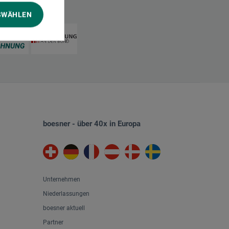
SWÄHLEN
boesner - über 40x in Europa
Unternehmen
Niederlassungen
boesner aktuell
Partner