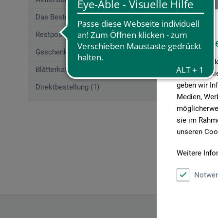
Walkron
Das Beste von boesner (207)
Restposten (2)
Maltuch
Diese W
Geschenkgutscheine (1)
Wir verwende
29,9
Blätterkatalog (1)
Medien anbie
geben wir In
Direktbestellung (1)
Medien, Werb
möglicherwei
zzgl. Ve
sie im Rahme
unseren Cook
Weitere Info
Artikel pro 
Notwen