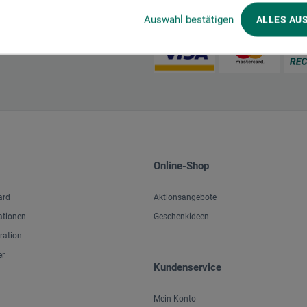
Zahlungsarten im Onlineshop
Auswahl bestätigen
ALLES AU
Online-Shop
ard
Aktionsangebote
ationen
Geschenkideen
iration
er
Kundenservice
Mein Konto