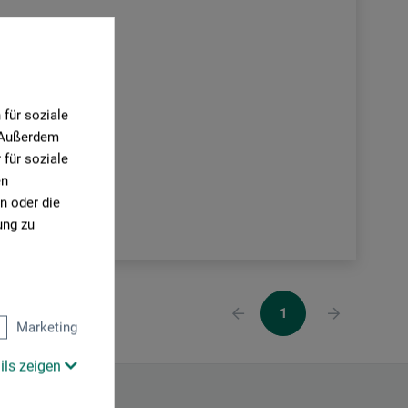
für soziale
. Außerdem
für soziale
en
n oder die
ung zu
1
Marketing
ils zeigen