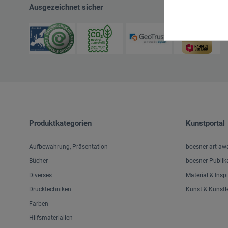
Ausgezeichnet sicher
Produktkategorien
Kunstportal
Aufbewahrung, Präsentation
boesner art aw
Bücher
boesner-Publik
Diverses
Material & Insp
Drucktechniken
Kunst & Künstl
Farben
Hilfsmaterialien