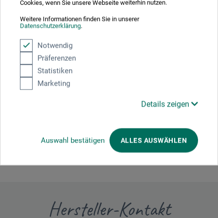
5-Chlor-2-methyl-2H-isothiazol-3-one und 2-Methyl-
Cookies, wenn Sie unsere Webseite weiterhin nutzen.
2H-isothiazol-3-one (3:1). Kann allergische
Weitere Informationen finden Sie in unserer
Reaktionen hervorrufen.
Datenschutzerklärung
.
Notwendig
Präferenzen
Statistiken
Produktbewertungen (0)
Marketing
Details zeigen
Schreiben Sie die erste Bewertung zu diesem Produkt
JETZT PRODUKT BEWERTEN
Auswahl bestätigen
ALLES AUSWÄHLEN
Hersteller-Kontakt