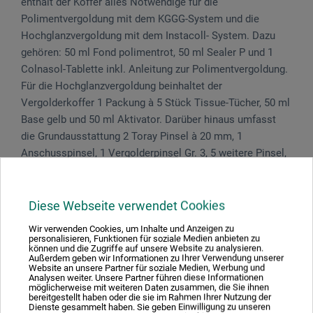
enthält der Koffer alles Notwendige für die
Polimentvergoldung mit dem KGGG-System und die
Hochglanzvergoldung mit dem Instacoll- System. Dazu
gehören: 50 ml Fond polimentrot, 50 ml Sealer P und 1
Colnasol-Tablette inkl. Anleitung zur Polimentvergoldung.
Für die Hochglanzvergoldung beinhaltet der
Vergolderkoffer 1 Packung à 5 Stück Tissue-Tücher, 50 ml
Base gelb und 50 ml Aktivator. Darüber hinaus umfasst
die Grundausstattung 2 Toray Pinsel à 20 mm, 1
Anschusspinsel, 1 Vergolderpinsel Gr. 3, 5 weitere Pinsel,
1 Vergolderkissen 15 x 25 cm, 1 Vergoldermesser 14 cm,
100 ml Kölner Classic Ölmixtion 12 Std. und 2
Achatpoliersteine. Zusätzlich bietet der Koffer
Diese Webseite verwendet Cookies
ausreichend Platz für weitere Gegenstände.
Wir verwenden Cookies, um Inhalte und Anzeigen zu
personalisieren, Funktionen für soziale Medien anbieten zu
können und die Zugriffe auf unsere Website zu analysieren.
Außerdem geben wir Informationen zu Ihrer Verwendung unserer
Gefahrenhinweise
Website an unsere Partner für soziale Medien, Werbung und
Analysen weiter. Unsere Partner führen diese Informationen
möglicherweise mit weiteren Daten zusammen, die Sie ihnen
bereitgestellt haben oder die sie im Rahmen Ihrer Nutzung der
Fond, Sealer P, Base, Aktivator: Enthält Gemisch aus:
Dienste gesammelt haben. Sie geben Einwilligung zu unseren