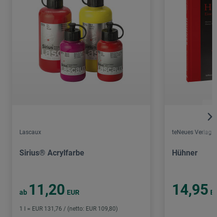
Lascaux
teNeues Verlag
Sirius® Acrylfarbe
Hühner
11,20
14,95
ab
EUR
E
1 l = EUR 131,76 / (netto: EUR 109,80)