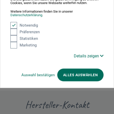
Cookies, wenn Sie unsere Webseite weiterhin nutzen.
Weitere Informationen finden Sie in unserer
Datenschutzerklärung
.
Notwendig
Präferenzen
Produktbewertungen (0)
Statistiken
Marketing
Schreiben Sie die erste Bewertung zu diesem Produkt
Details zeigen
JETZT PRODUKT BEWERTEN
Auswahl bestätigen
ALLES AUSWÄHLEN
Hersteller-Kontakt