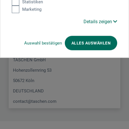
Statistiken
Marketing
Hersteller-Kontakt
Details zeigen
Hier finden Sie die Kontaktdaten des Herstellers zu
Auswahl bestätigen
ALLES AUSWÄHLEN
diesem Produkt.
TASCHEN GmbH
Hohenzollernring 53
50672 Köln
DEUTSCHLAND
contact@taschen.com