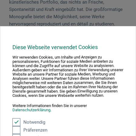
künstlerisches Portfolio, das nichts an Frische,
Spontaneität und Kraft eingebüßt hat. Die großformatige
Monografie bietet die Möglichkeit, seine Werke
hervorragend reproduziert und en détail zu studieren.
512 S., durchg. Abb., 15,6 x 21,7 cm, geb., dt., Taschen
Verlag 2020
Diese Webseite verwendet Cookies
Wir verwenden Cookies, um Inhalte und Anzeigen zu
personalisieren, Funktionen für soziale Medien anbieten zu
können und die Zugriffe auf unsere Website zu analysieren.
Außerdem geben wir Informationen zu Ihrer Verwendung unserer
Produktbewertungen (0)
Website an unsere Partner für soziale Medien, Werbung und
Analysen weiter. Unsere Partner führen diese Informationen
möglicherweise mit weiteren Daten zusammen, die Sie ihnen
bereitgestellt haben oder die sie im Rahmen Ihrer Nutzung der
Dienste gesammelt haben. Sie geben Einwilligung zu unseren
Cookies, wenn Sie unsere Webseite weiterhin nutzen.
Schreiben Sie die erste Bewertung zu diesem Produkt
Weitere Informationen finden Sie in unserer
Datenschutzerklärung
.
JETZT PRODUKT BEWERTEN
Notwendig
Präferenzen