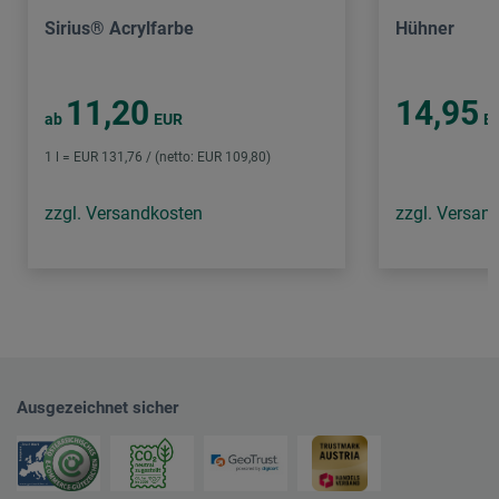
Sirius® Acrylfarbe
Hühner
11,20
14,95
ab
EUR
E
1 l = EUR 131,76 / (netto: EUR 109,80)
zzgl. Versandkosten
zzgl. Versan
Ausgezeichnet sicher