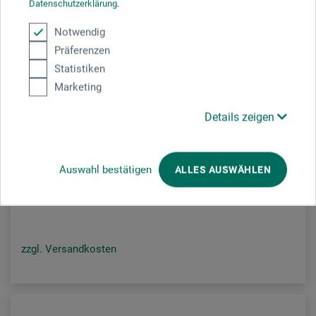
Datenschutzerklärung
.
Notwendig
Präferenzen
Statistiken
Marketing
Staedtler
Details zeigen
Lumocolor Non-Permanent Universalstift-Set
Auswahl bestätigen
ALLES AUSWÄHLEN
6,50
ab
EUR
zzgl. Versandkosten