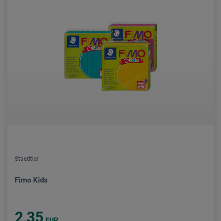
Staedtler
Fimo Kids
2,35
EUR