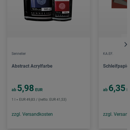
Sennelier
KA.EF.
Abstract Acrylfarbe
Schleifpapie
5,98
6,35
ab
EUR
ab
E
1 l = EUR 49,83 / (netto: EUR 41,53)
zzgl. Versandkosten
zzgl. Versan