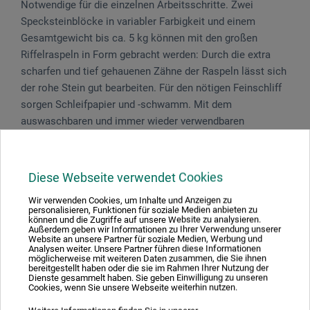
Notwendige für die einzelnen Arbeitsschritte. Zwei
Specksteinblöcke in variabler Farbigkeit und einem
Gesamtgewicht bis ca. 5 kg können mit den großen
Riffelraspeln in Form gebracht werden: Durch die extra
scharfen und tief gehauenen Zähne der Raspeln lässt sich
der rohe Stein gut bearbeiten. Für den nötigen Feinschliff
sorgen Schleifpapier und -schwamm. Mit dem
auswaschbaren und immer wieder verwendbaren
Schleifschwamm können die Steine auch nass geschliffen
werden. Das Speckstein-Poliermittel bringt dem fertigen
Stück vollendeten Glanz. Inhalt 8-teiliges Albaluz
Diese Webseite verwendet Cookies
Speckstein-Set: 2 Specksteinblöcke (zusammen bis ca. 5
Wir verwenden Cookies, um Inhalte und Anzeigen zu
kg), ein Raspelset (drei große Riffelraspeln in flach,
personalisieren, Funktionen für soziale Medien anbieten zu
können und die Zugriffe auf unsere Website zu analysieren.
halbrund und rund), 1 Schleifschwamm, 2 Bogen
Außerdem geben wir Informationen zu Ihrer Verwendung unserer
Schleifpapier (je 1 x 100 Korn und 180 Korn), 60 ml
Website an unsere Partner für soziale Medien, Werbung und
Analysen weiter. Unsere Partner führen diese Informationen
Speckstein-Poliermittel, alles im 12,5 Liter-Eimer mit
möglicherweise mit weiteren Daten zusammen, die Sie ihnen
bereitgestellt haben oder die sie im Rahmen Ihrer Nutzung der
Deckel.
Dienste gesammelt haben. Sie geben Einwilligung zu unseren
Cookies, wenn Sie unsere Webseite weiterhin nutzen.