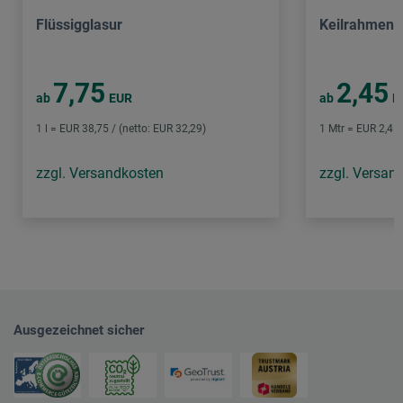
Flüssigglasur
Keilrahmen C
7,75
2,45
ab
EUR
ab
E
1 l = EUR 38,75 / (netto: EUR 32,29)
1 Mtr = EUR 2,45 
zzgl. Versandkosten
zzgl. Versan
Ausgezeichnet sicher