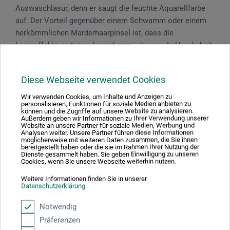
Auswasch­lasur, denn er saugt die feuchte Aqua­rell­farbe
auf. Der Vor­teil gegenüber einem Schwamm oder einem
herkömmlichen Mar­der­haar­pinsel ist, dass die
Lasureffekte zarter und weicher erscheinen. In Hand­arbeit
gefertigt.
Diese Webseite verwendet Cookies
Wir verwenden Cookies, um Inhalte und Anzeigen zu
personalisieren, Funktionen für soziale Medien anbieten zu
Produktbewertungen (0)
können und die Zugriffe auf unsere Website zu analysieren.
Außerdem geben wir Informationen zu Ihrer Verwendung unserer
Website an unsere Partner für soziale Medien, Werbung und
Analysen weiter. Unsere Partner führen diese Informationen
möglicherweise mit weiteren Daten zusammen, die Sie ihnen
Schreiben Sie die erste Bewertung zu diesem Produkt
bereitgestellt haben oder die sie im Rahmen Ihrer Nutzung der
Dienste gesammelt haben. Sie geben Einwilligung zu unseren
Cookies, wenn Sie unsere Webseite weiterhin nutzen.
JETZT PRODUKT BEWERTEN
Weitere Informationen finden Sie in unserer
Datenschutzerklärung
.
Notwendig
Präferenzen