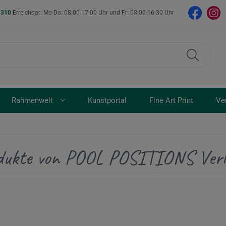
- 310
Erreichbar: Mo-Do: 08:00-17:00 Uhr und Fr: 08:00-16:30 Uhr
Rahmenwelt
Kunstportal
Fine Art Print
Ve
dukte von POOL POSITIONS Verl