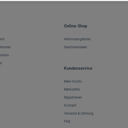
Online-Shop
ard
Aktionsangebote
ationen
Geschenkideen
iration
er
Kundenservice
Mein Konto
Merkzettel
Registrieren
Kontakt
Versand & Zahlung
FAQ