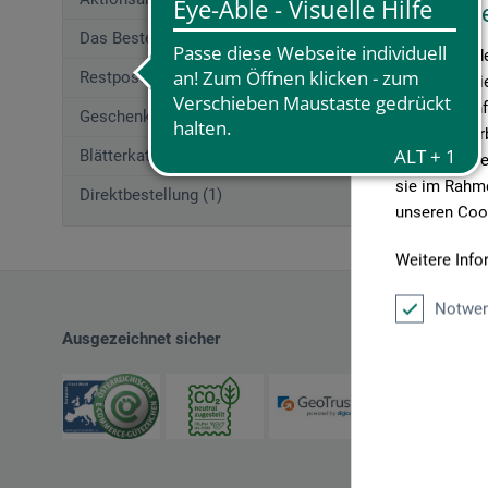
Diese W
Das Beste von boesner (207)
Wir verwende
Restposten (2)
Medien anbie
geben wir In
Geschenkgutscheine (1)
Medien, Werb
Blätterkatalog (1)
möglicherwei
sie im Rahme
Direktbestellung (1)
unseren Cook
Weitere Info
Notwen
Ausgezeichnet sicher