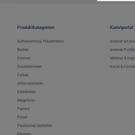
Produktkategorien
Kunstportal
Aufbewahrung, Präsentation
boesner art aw
Bücher
boesner-Publik
Diverses
Material & Insp
Drucktechniken
Kunst & Künstl
Farben
Hilfsmaterialien
Keilrahmen
Malgründe
Papiere
Pinsel
Plastisches Gestalten
Rahmen