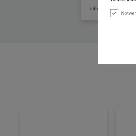
info.dl@boesner.com
Notwen