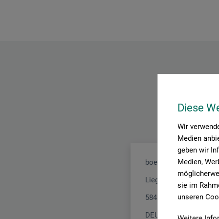
Diese W
Wir verwende
Medien anbie
geben wir In
Medien, Werb
boesner GmbH distribu
möglicherwei
Liegnitzer Str. 17
sie im Rahme
unseren Cook
58454 Witten
DEUTSCHLAND
Weitere Info