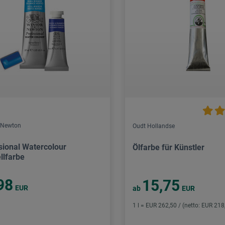
 Newton
Oudt Hollandse
sional Watercolour
Ölfarbe für Künstler
llfarbe
98
15,75
EUR
ab
EUR
1 l = EUR 262,50 / (netto: EUR 218