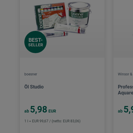
BEST-
SELLER
boesner
Winsor &
Öl Studio
Profes
Aquare
5,98
5,
ab
EUR
ab
1 l = EUR 99,67 / (netto: EUR 83,06)