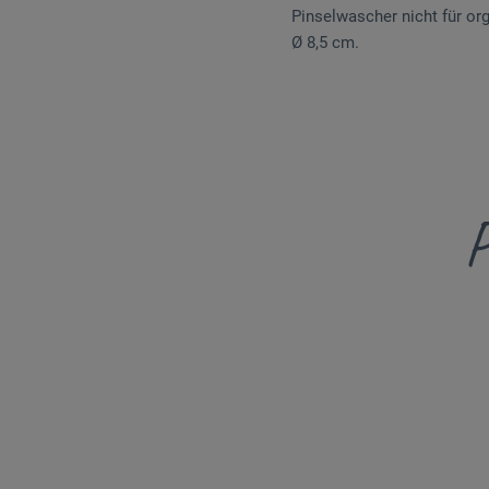
Pinselwascher nicht für or
Ø 8,5 cm.
P