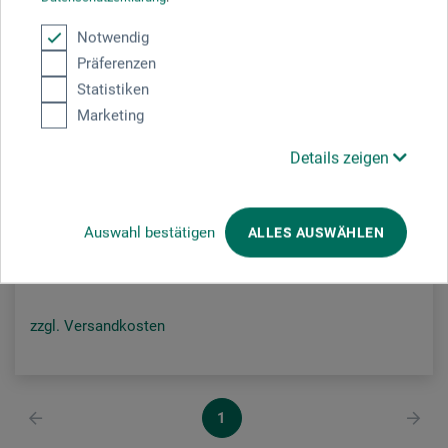
Notwendig
Präferenzen
Statistiken
Marketing
Papierteam LTD
Details zeigen
Moulin Mammut Papier 400g/m² ca. 100 x 200 cm
49,05
Auswahl bestätigen
ALLES AUSWÄHLEN
EUR
zzgl. Versandkosten
1