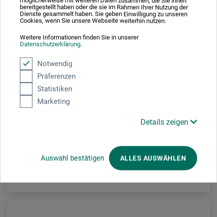
möglicherweise mit weiteren Daten zusammen, die Sie ihnen
bereitgestellt haben oder die sie im Rahmen Ihrer Nutzung der
Dienste gesammelt haben. Sie geben Einwilligung zu unseren
Cookies, wenn Sie unsere Webseite weiterhin nutzen.
Weitere Informationen finden Sie in unserer
Datenschutzerklärung
.
Notwendig
Zenith Art System
Präferenzen
Maskierfolie
Statistiken
Marketing
12,60
Details zeigen
ab
EUR
1 qm = EUR 8,40 / (netto: EUR 7,00)
Auswahl bestätigen
ALLES AUSWÄHLEN
zzgl. Versandkosten