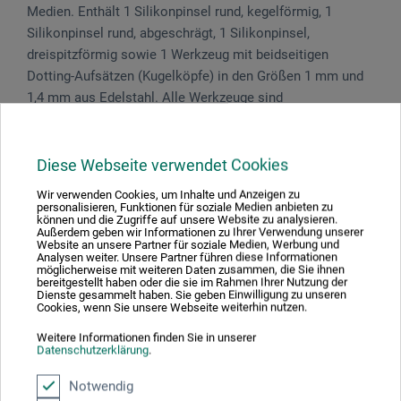
Medien. Enthält 1 Silikonpinsel rund, kegelförmig, 1
Silikonpinsel rund, abgeschrägt, 1 Silikonpinsel,
dreispitzförmig sowie 1 Werkzeug mit beidseitigen
Dotting-Aufsätzen (Kugelköpfe) in den Größen 1 mm und
1,4 mm aus Edelstahl. Alle Werkzeuge sind
lebensmittelecht. Ausführung mit nahtlosen, vernickelten
Messingzwingen. Kurze Stiele aus FSC-zertifiziertem
Birkenholz mit hochwertiger Lackierung. Vegan.
Diese Webseite verwendet Cookies
Handgefertigt in Deutschland.
Wir verwenden Cookies, um Inhalte und Anzeigen zu
personalisieren, Funktionen für soziale Medien anbieten zu
können und die Zugriffe auf unsere Website zu analysieren.
Außerdem geben wir Informationen zu Ihrer Verwendung unserer
Website an unsere Partner für soziale Medien, Werbung und
Analysen weiter. Unsere Partner führen diese Informationen
Produktbewertungen (0)
möglicherweise mit weiteren Daten zusammen, die Sie ihnen
bereitgestellt haben oder die sie im Rahmen Ihrer Nutzung der
Dienste gesammelt haben. Sie geben Einwilligung zu unseren
Cookies, wenn Sie unsere Webseite weiterhin nutzen.
Schreiben Sie die erste Bewertung zu diesem Produkt
Weitere Informationen finden Sie in unserer
Datenschutzerklärung
.
Notwendig
JETZT PRODUKT BEWERTEN