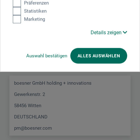
Präferenzen
Statistiken
Marketing
Details zeigen
Hersteller-Kontakt
Auswahl bestätigen
ALLES AUSWÄHLEN
Hier finden Sie die Kontaktdaten des Herstellers zu
diesem Produkt.
boesner GmbH holding + innovations
Gewerkenstr. 2
58456 Witten
DEUTSCHLAND
pm@boesner.com