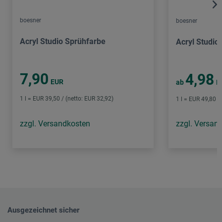
boesner
boesner
Acryl Studio Sprühfarbe
Acryl Studio
7,90
4,98
EUR
ab
E
1 l = EUR 39,50 / (netto: EUR 32,92)
1 l = EUR 49,80 /
zzgl. Versandkosten
zzgl. Versan
Ausgezeichnet sicher