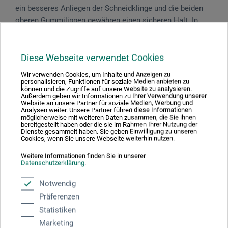
ein besseres Anliegen der Schneidklinge und die beiden
oberen Gummilippen gewähren einen sicheren Halt. In
fünf Längen erhältlich.
Diese Webseite verwendet Cookies
Wir verwenden Cookies, um Inhalte und Anzeigen zu
Produktbewertungen (0)
personalisieren, Funktionen für soziale Medien anbieten zu
können und die Zugriffe auf unsere Website zu analysieren.
Außerdem geben wir Informationen zu Ihrer Verwendung unserer
Website an unsere Partner für soziale Medien, Werbung und
Analysen weiter. Unsere Partner führen diese Informationen
möglicherweise mit weiteren Daten zusammen, die Sie ihnen
Schreiben Sie die erste Bewertung zu diesem Produkt
bereitgestellt haben oder die sie im Rahmen Ihrer Nutzung der
Dienste gesammelt haben. Sie geben Einwilligung zu unseren
Cookies, wenn Sie unsere Webseite weiterhin nutzen.
JETZT PRODUKT BEWERTEN
Weitere Informationen finden Sie in unserer
Datenschutzerklärung
.
Notwendig
Präferenzen
Statistiken
Hersteller-Kontakt
Marketing