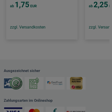
1,75
2,25
ab
EUR
ab
E
zzgl. Versandkosten
zzgl. Versan
Ausgezeichnet sicher
Zahlungsarten im Onlineshop