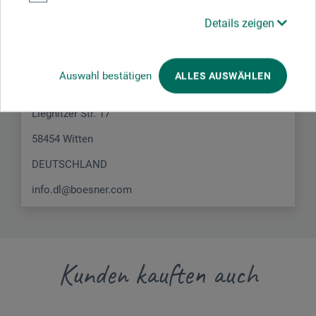
Details zeigen
Hier finden Sie die Kontaktdaten des Herstellers zu
diesem Produkt.
Auswahl bestätigen
ALLES AUSWÄHLEN
boesner GmbH distribution + logistics
Liegnitzer Str. 17
58454 Witten
DEUTSCHLAND
info.dl@boesner.com
Kunden kauften auch