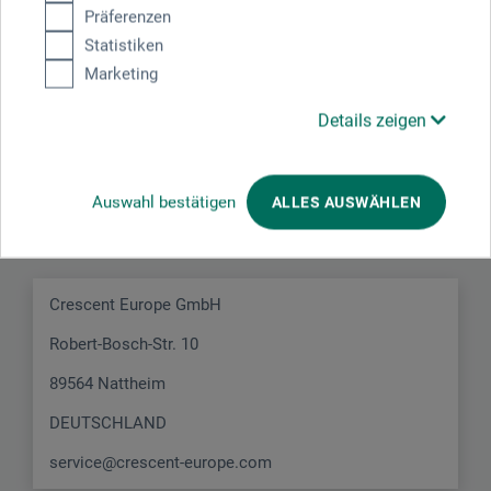
Präferenzen
Statistiken
Marketing
Details zeigen
Hersteller-Kontakt
Auswahl bestätigen
ALLES AUSWÄHLEN
Hier finden Sie die Kontaktdaten des Herstellers zu
diesem Produkt.
Crescent Europe GmbH
Robert-Bosch-Str. 10
89564 Nattheim
DEUTSCHLAND
service@crescent-europe.com