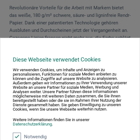
Revolutionäre Vorteile für die Arbeit mit Markern bietet
das weiße, 180 g/m² schwere, säure- und ligninfreie Rendr-
Papier. Dank einer patentierten Technologie gehören
Ausbluten und Durchscheinen jetzt der Vergangenheit an.
Gezogene Linien fransen nicht mehr aus, die Farbe schlägt
nicht durch, sodass das Papier beidseitig genutzt werden
kann. Kopf-Klebebindung für ein sauberes Heraustrennen
Diese Webseite verwendet Cookies
der Blätter − ideal zum Scannen, robuste Rückwand als
feste Unterlage. Auch als Sketchbook erhältlich.
Wir verwenden Cookies, um Inhalte und Anzeigen zu
personalisieren, Funktionen für soziale Medien anbieten zu
können und die Zugriffe auf unsere Website zu analysieren.
Außerdem geben wir Informationen zu Ihrer Verwendung unserer
Website an unsere Partner für soziale Medien, Werbung und
Analysen weiter. Unsere Partner führen diese Informationen
möglicherweise mit weiteren Daten zusammen, die Sie ihnen
Produktbewertungen (0)
bereitgestellt haben oder die sie im Rahmen Ihrer Nutzung der
Dienste gesammelt haben. Sie geben Einwilligung zu unseren
Cookies, wenn Sie unsere Webseite weiterhin nutzen.
Weitere Informationen finden Sie in unserer
Schreiben Sie die erste Bewertung zu diesem Produkt
Datenschutzerklärung
.
Notwendig
JETZT PRODUKT BEWERTEN