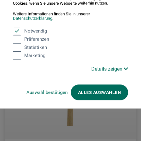
8,35
EUR
Cookies, wenn Sie unsere Webseite weiterhin nutzen.
Weitere Informationen finden Sie in unserer
Datenschutzerklärung
.
zzgl. Versandkosten
Notwendig
Präferenzen
Statistiken
Marketing
Details zeigen
Auswahl bestätigen
ALLES AUSWÄHLEN