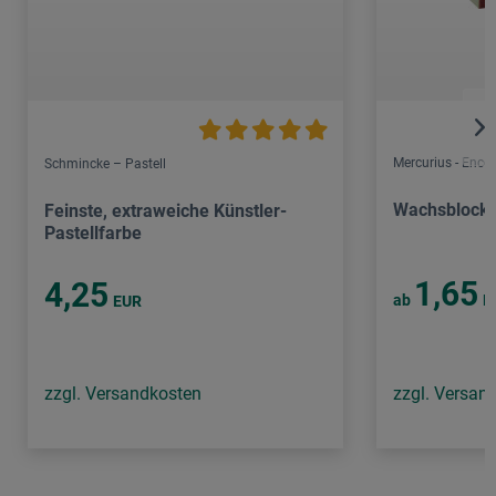
Mercurius - Encou
Schmincke – Pastell
Wachsblock
Feinste, extraweiche Künstler-
Pastellfarbe
1,65
4,25
ab
E
EUR
zzgl. Versandkosten
zzgl. Versan