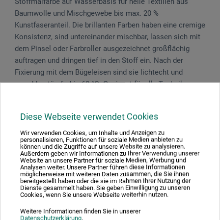
Stoffmalfarbe auf Wasserbasis für helle Textilien aus
Baumwolle und Mischgewebe bis max. 20 %
Kunstfaseranteil. Die brillanten Farben haben eine cremige
Konsistenz, sind untereinander mischbar, lassen sich mit
dem Pinsel oder Farbroller ausgezeichnet großflächig
auftragen und dringen tief in den Stoff ein. Nach der
Fixierung mit dem Bügeleisen sind sie lichtecht und
waschbeständig bis 60 °C. Geeignet für alle Techniken
(Malen, Sieb- und Stempeldruck, Airbrush- und
Schabloniertechnik usw.).
Diese Webseite verwendet Cookies
Das Set enthält Stoffmalfarbe für helle Stoffe in den
Wir verwenden Cookies, um Inhalte und Anzeigen zu
personalisieren, Funktionen für soziale Medien anbieten zu
Farbtönen Goldgelb, Rosa, Pink, Hellblau, Maigrün und
können und die Zugriffe auf unsere Website zu analysieren.
Rost sowie einen Pinsel.
Außerdem geben wir Informationen zu Ihrer Verwendung unserer
Website an unsere Partner für soziale Medien, Werbung und
Analysen weiter. Unsere Partner führen diese Informationen
möglicherweise mit weiteren Daten zusammen, die Sie ihnen
bereitgestellt haben oder die sie im Rahmen Ihrer Nutzung der
Dienste gesammelt haben. Sie geben Einwilligung zu unseren
Cookies, wenn Sie unsere Webseite weiterhin nutzen.
Produktbewertungen (0)
Weitere Informationen finden Sie in unserer
Datenschutzerklärung
.