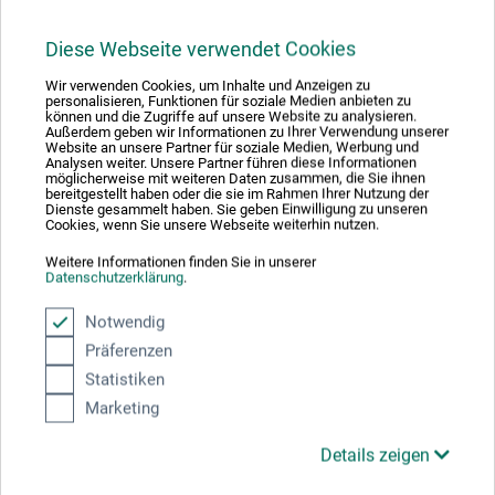
Diese Webseite verwendet Cookies
Produktbewertungen (0)
Wir verwenden Cookies, um Inhalte und Anzeigen zu
personalisieren, Funktionen für soziale Medien anbieten zu
können und die Zugriffe auf unsere Website zu analysieren.
Außerdem geben wir Informationen zu Ihrer Verwendung unserer
Website an unsere Partner für soziale Medien, Werbung und
Schreiben Sie die erste Bewertung zu diesem Produkt
Analysen weiter. Unsere Partner führen diese Informationen
möglicherweise mit weiteren Daten zusammen, die Sie ihnen
bereitgestellt haben oder die sie im Rahmen Ihrer Nutzung der
Dienste gesammelt haben. Sie geben Einwilligung zu unseren
JETZT PRODUKT BEWERTEN
Cookies, wenn Sie unsere Webseite weiterhin nutzen.
Weitere Informationen finden Sie in unserer
Datenschutzerklärung
.
Notwendig
Präferenzen
Hersteller-Kontakt
Statistiken
Marketing
Hier finden Sie die Kontaktdaten des Herstellers zu
Details zeigen
diesem Produkt.