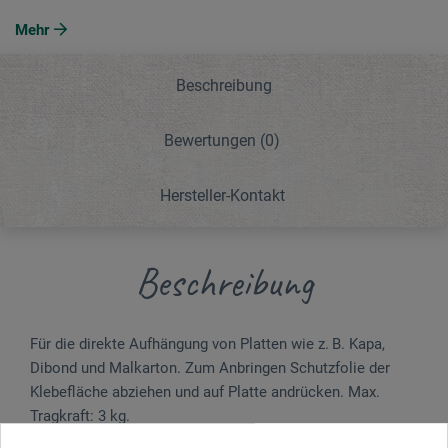
Mehr
Beschreibung
Bewertungen
(0)
Hersteller-Kontakt
Beschreibung
Für die direkte Aufhängung von Platten wie z. B. Kapa,
Dibond und Malkarton. Zum Anbringen Schutzfolie der
Klebefläche abziehen und auf Platte andrücken. Max.
Tragkraft: 3 kg.