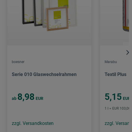
boesner
Marabu
Serie 010 Glaswechselrahmen
Textil Plus
8,98
5,15
ab
EUR
EUR
1 l = EUR 103,00 
zzgl. Versandkosten
zzgl. Versan