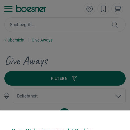
Übersicht
Give Aways
Give Aways
FILTERN
1