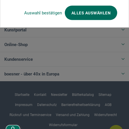
Auswahl bestätigen
ALLES AUSWÄHLEN
BESTELLUNG WIDERRUFEN
Kunstportal
Online-Shop
Kundenservice
boesner - über 40x in Europa
Startseite
Kontakt
Newsletter
Blätterkatalog
Sitemap
Impressum
Datenschutz
Barrierefreiheitserklärung
AGB
Rückruf- und Terminservice
Versand und Zahlung
Widerrufsrecht
Widerrufsformular