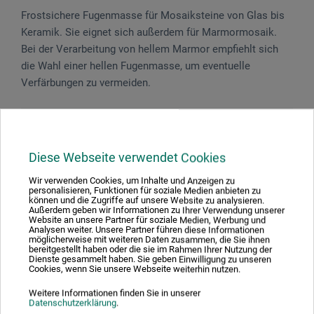
Frostsichere Fugenmasse für Mosaiksteine von Glas bis
Keramik. Sie eignet sich außerdem für Marmormosaik.
Bei der Verarbeitung von hellem Marmor empfiehlt sich
die Wahl einer hellen Fugenmasse, um eventuelle
Verfärbungen zu vermeiden.
Gefahrenhinweise
Diese Webseite verwendet Cookies
Wir verwenden Cookies, um Inhalte und Anzeigen zu
personalisieren, Funktionen für soziale Medien anbieten zu
können und die Zugriffe auf unsere Website zu analysieren.
Außerdem geben wir Informationen zu Ihrer Verwendung unserer
Gefahr! Verursacht Hautreizungen. Verursacht
Website an unsere Partner für soziale Medien, Werbung und
Analysen weiter. Unsere Partner führen diese Informationen
schwere Augenschäden. Kann die Atemwege reizen.
möglicherweise mit weiteren Daten zusammen, die Sie ihnen
bereitgestellt haben oder die sie im Rahmen Ihrer Nutzung der
Dienste gesammelt haben. Sie geben Einwilligung zu unseren
Cookies, wenn Sie unsere Webseite weiterhin nutzen.
Weitere Informationen finden Sie in unserer
Produktbewertungen (0)
Datenschutzerklärung
.