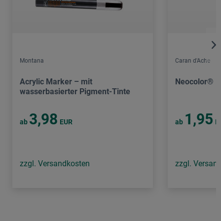
Montana
Caran d'Ache
Acrylic Marker – mit
Neocolor® I
wasserbasierter Pigment-Tinte
3,98
1,95
ab
EUR
ab
E
zzgl. Versandkosten
zzgl. Versan