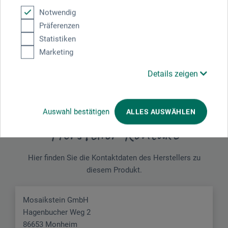
Notwendig
Präferenzen
Schreiben Sie die erste Bewertung zu diesem Produkt
Statistiken
Marketing
JETZT PRODUKT BEWERTEN
Details zeigen
Auswahl bestätigen
ALLES AUSWÄHLEN
Hersteller-Kontakt
Hier finden Sie die Kontaktdaten des Herstellers zu
diesem Produkt.
Mosaikstein GmbH
Hagenbucher Weg 2
86653 Monheim