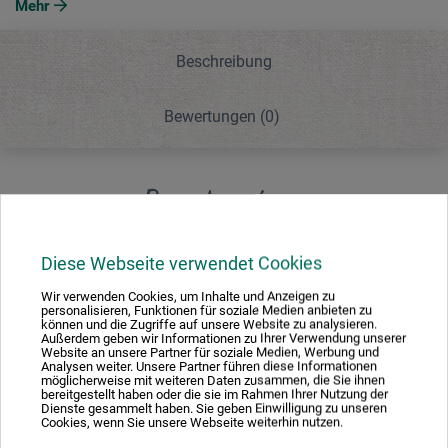
Mehr
Beschreibung
Bewertungen
(0)
Beschreibung
Diese Webseite verwendet Cookies
Aus MDF mit Aufsteller. Ermöglicht es, aus jedem
Rahmen einfach einen Fotowechselrahmen zum Stellen zu
Wir verwenden Cookies, um Inhalte und Anzeigen zu
personalisieren, Funktionen für soziale Medien anbieten zu
machen.
können und die Zugriffe auf unsere Website zu analysieren.
Außerdem geben wir Informationen zu Ihrer Verwendung unserer
Website an unsere Partner für soziale Medien, Werbung und
Analysen weiter. Unsere Partner führen diese Informationen
möglicherweise mit weiteren Daten zusammen, die Sie ihnen
bereitgestellt haben oder die sie im Rahmen Ihrer Nutzung der
Dienste gesammelt haben. Sie geben Einwilligung zu unseren
Produktbewertungen (0)
Cookies, wenn Sie unsere Webseite weiterhin nutzen.