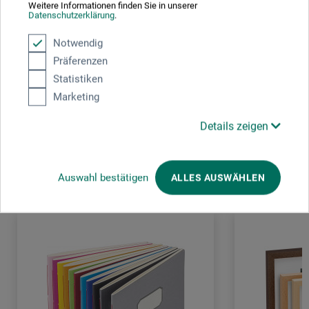
Weitere Informationen finden Sie in unserer
Datenschutzerklärung
.
Schreiben Sie die erste Bewertung zu diesem Produkt
Notwendig
Präferenzen
JETZT PRODUKT BEWERTEN
Statistiken
Marketing
Details zeigen
Kunden kauften auch
Auswahl bestätigen
ALLES AUSWÄHLEN