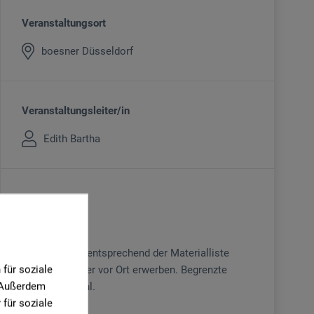
Veranstaltungsort
boesner Düsseldorf
Veranstaltungsleiter/in
Edith Bartha
Kursgebühr
89
€
Material bitte entsprechend der Materialliste
für soziale
mitbringen oder vor Ort erwerben. Begrenzte
. Außerdem
Teilnehmerzahl.
für soziale