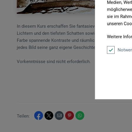
Medien, Werb
möglicherwei
sie im Rahme
unseren Cook
In diesem Kurs erschaffen Sie fantasievolle Welten mit nur
Lichtern und den tiefsten Schatten sowie den unzähligen Z
Weitere Info
Farbe spannende Kontraste und räumliche Tiefe. Dabei verb
jedes Bild seine ganz eigene Geschichte erzählt.
Notwen
Vorkenntnisse sind nicht erforderlich.
Teilen: