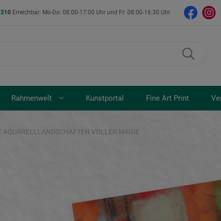
- 310
Erreichbar: Mo-Do: 08:00-17:00 Uhr und Fr: 08:00-16:30 Uhr
Rahmenwelt
Kunstportal
Fine Art Print
Ve
E AQUARELLLANDSCHAFTEN VOLLER MAGIE