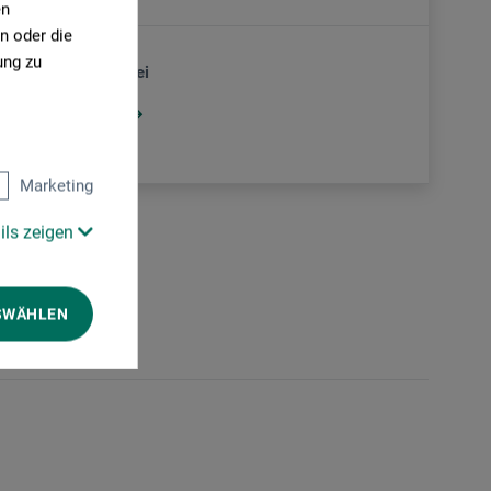
en
n oder die
ung zu
Aquarellmalerei
Edith Bartha
Marketing
ils zeigen
SWÄHLEN