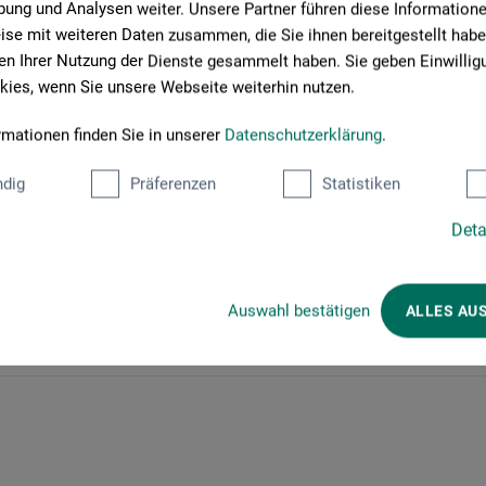
ung und Analysen weiter. Unsere Partner führen diese Information
se mit weiteren Daten zusammen, die Sie ihnen bereitgestellt habe
n Ihrer Nutzung der Dienste gesammelt haben. Sie geben Einwillig
ies, wenn Sie unsere Webseite weiterhin nutzen.
 einem Farbton. Das Bild lebt von Tonwerten, den hellsten
wischentönen. Schritt für Schritt erzeugen Sie mit Wasser und
rmationen finden Sie in unserer
Datenschutzerklärung
.
inden Sie technische Grundlagen mit freier Fantasie, sodass
dig
Präferenzen
Statistiken
Deta
Auswahl bestätigen
ALLES AU