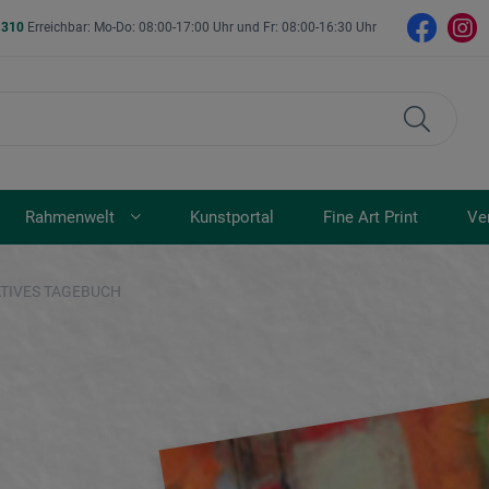
- 310
Erreichbar: Mo-Do: 08:00-17:00 Uhr und Fr: 08:00-16:30 Uhr
Rahmenwelt
Kunstportal
Fine Art Print
Ve
ATIVES TAGEBUCH