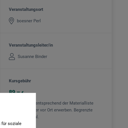
Veranstaltungsort
boesner Perl
Veranstaltungsleiter/in
Susanne Binder
Kursgebühr
89
€
Material bitte entsprechend der Materialliste
mitbringen oder vor Ort erwerben. Begrenzte
Teilnehmerzahl.
für soziale