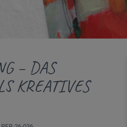
G – DAS
LS KREATIVES
| PER-26-036