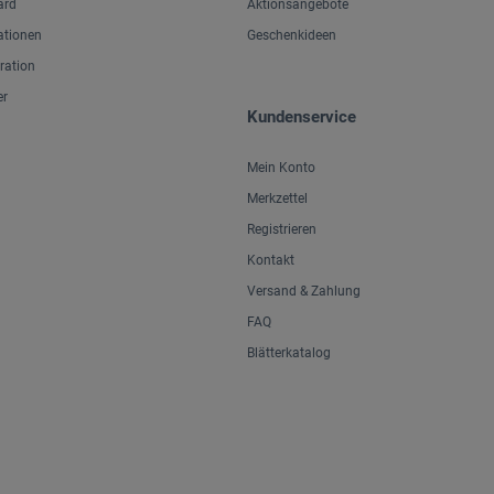
ard
Aktionsangebote
ationen
Geschenkideen
iration
er
Kundenservice
Mein Konto
Merkzettel
Registrieren
Kontakt
Versand & Zahlung
FAQ
Blätterkatalog