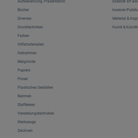
Aufbewahrung, Präsentation
boesner art aw
Bücher
boesner-Publik
Diverses
Material & Insp
Drucktechniken
Kunst & Künstl
Farben
Hilfsmaterialien
Keilrahmen
Malgründe
Papiere
Pinsel
Plastisches Gestalten
Rahmen
Staffeleien
Veredelungstechniken
Werkzeuge
Zeichnen