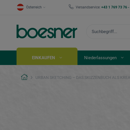
Österreich
Versandservice:
+43 1 769 73 76 
EINKAUFEN
Niederlassungen
URBAN SKETCHING – DAS SKIZZENBUCH ALS KRE