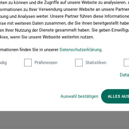
ten zu können und die Zugriffe auf unsere Website zu analysieren
ben – auch an jene, die glauben, es nicht zu können.
formationen zu Ihrer Verwendung unserer Website an unsere Partner 
ung und Analysen weiter. Unsere Partner führen diese Information
nien und Farben das Gesehene lebendig festzuhalten.
se mit weiteren Daten zusammen, die Sie ihnen bereitgestellt habe
n Ihrer Nutzung der Dienste gesammelt haben. Sie geben Einwillig
e, Form und Farbe zur Gestaltung Ihres persönlichen
ies, wenn Sie unsere Webseite weiterhin nutzen.
rmationen finden Sie in unserer
Datenschutzerklärung
.
izzieren vor Ort und individuelle Unterstützung. Dabei zeigt
che Tipps und steht Ihnen mit Rat und Tat zur Seite.
dig
Präferenzen
Statistiken
Deta
Auswahl bestätigen
ALLES AU