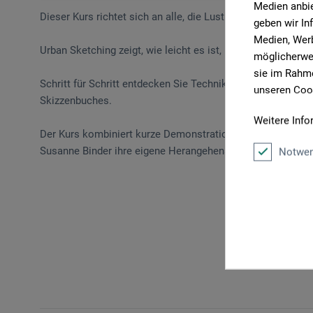
Medien anbie
Dieser Kurs richtet sich an alle, die Lust aufs Zeichnen ha
geben wir In
Medien, Werb
Urban Sketching zeigt, wie leicht es ist, mit einfachen Li
möglicherwei
sie im Rahme
Schritt für Schritt entdecken Sie Techniken für Perspektiv
unseren Cook
Skizzenbuches.
Weitere Info
Der Kurs kombiniert kurze Demonstrationen, gemeinsames Sk
Susanne Binder ihre eigene Herangehensweise, gibt praktis
Notwen