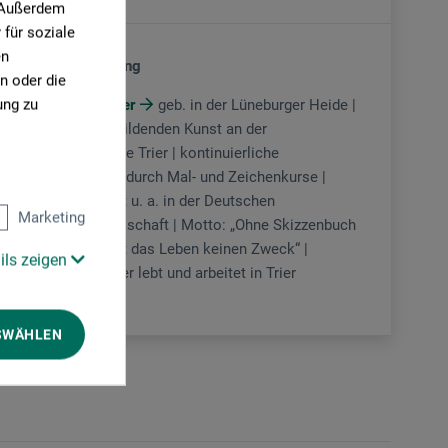
. Außerdem
für soziale
en
Urban Sketching
n oder die
ung zu
Susanne Binder
geb. in der Lüneburger Heide |
Studium der Bildenden Kunst an der
Kunstakademie Trier | kontinuierliche
Weiterbildung durch Mal- und Zeichenkurse |
Mitgliedschaft u. a. in der Deutschen
Marketing
Aquarellgesellschaft | Motto: „Ohne Skizzenbuch
im Gepäck hat das Leben keinen Zweck“ |
ils zeigen
Susanne Binder lebt und arbeitet in Trier
SWÄHLEN