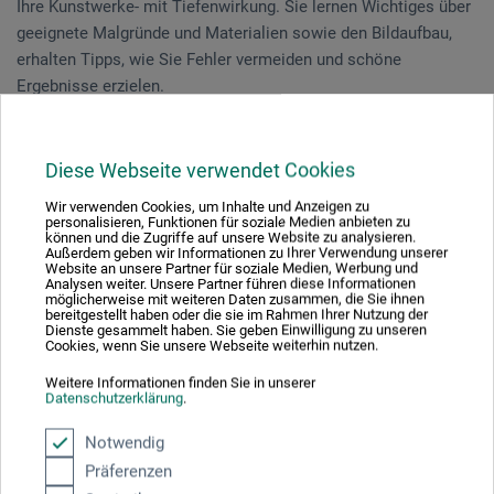
Ihre Kunstwerke- mit Tiefenwirkung. Sie lernen Wichtiges über
geeignete Malgründe und Materialien sowie den Bildaufbau,
erhalten Tipps, wie Sie Fehler vermeiden und schöne
Ergebnisse erzielen.
Zum Ausprobieren der neuen Techniken empfehlen sich
mehrere kleine Malgründe, mit denen Sie eine Serie erarbeiten
Diese Webseite verwendet Cookies
können.
Wir verwenden Cookies, um Inhalte und Anzeigen zu
personalisieren, Funktionen für soziale Medien anbieten zu
können und die Zugriffe auf unsere Website zu analysieren.
Außerdem geben wir Informationen zu Ihrer Verwendung unserer
Website an unsere Partner für soziale Medien, Werbung und
Veranstaltungsdatum
Analysen weiter. Unsere Partner führen diese Informationen
möglicherweise mit weiteren Daten zusammen, die Sie ihnen
24. - 25. Jul. 2026
bereitgestellt haben oder die sie im Rahmen Ihrer Nutzung der
Dienste gesammelt haben. Sie geben Einwilligung zu unseren
Cookies, wenn Sie unsere Webseite weiterhin nutzen.
Sie schauen derzeitig auf eine vergangene
Weitere Informationen finden Sie in unserer
Datenschutzerklärung
.
Veranstaltung
Notwendig
Präferenzen