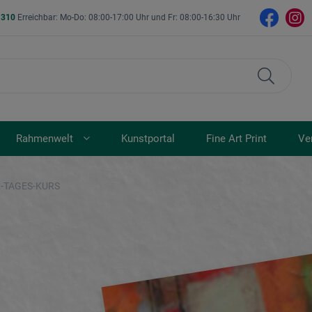
- 310
Erreichbar: Mo-Do: 08:00-17:00 Uhr und Fr: 08:00-16:30 Uhr
Rahmenwelt
Kunstportal
Fine Art Print
Ve
2-TAGES-KURS