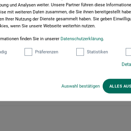
ung und Analysen weiter. Unsere Partner führen diese Information
se mit weiteren Daten zusammen, die Sie ihnen bereitgestellt habe
 Resin (Kunstharz). Sie kombinieren verschiedene
n Ihrer Nutzung der Dienste gesammelt haben. Sie geben Einwillig
 transparentem oder eingefärbtem Resin zu spannenden Mixed-
ies, wenn Sie unsere Webseite weiterhin nutzen.
esetzt. Entdecken Sie neue Materialien und Möglichkeiten für
 über geeignete Malgründe und Materialien sowie den
rmationen finden Sie in unserer
Datenschutzerklärung
.
chöne Ergebnisse erzielen.
dig
Präferenzen
Statistiken
ere kleine Malgründe, mit denen Sie eine Serie erarbeiten
Deta
Auswahl bestätigen
ALLES AU