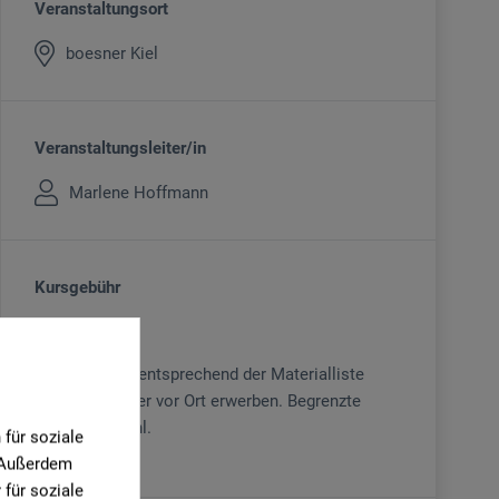
Veranstaltungsort
boesner Kiel
Veranstaltungsleiter/in
Marlene Hoffmann
Kursgebühr
199
€
Material bitte entsprechend der Materialliste
mitbringen oder vor Ort erwerben. Begrenzte
Teilnehmerzahl.
für soziale
. Außerdem
für soziale