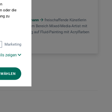
en
n oder die
Mischtechnik
ung zu
Marlene Hoffmann
freischaffende Künstlerin
und Dozentin im Bereich Mixed-Media-Artist mit
Spezialisierung auf Fluid-Painting mit Acrylfarben
und Resin
Marketing
ils zeigen
SWÄHLEN