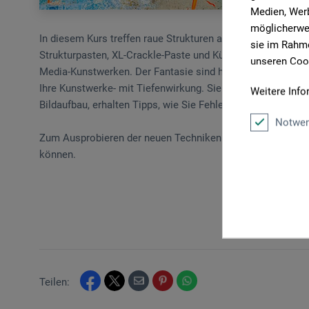
Medien, Werb
möglicherwei
In diesem Kurs treffen raue Strukturen auf hochglänzendes
sie im Rahme
Strukturpasten, XL-Crackle-Paste und Künstlerpapiere mit
unseren Cook
Media-Kunstwerken. Der Fantasie sind hier keine Grenzen g
Ihre Kunstwerke- mit Tiefenwirkung. Sie lernen Wichtiges
Weitere Info
Bildaufbau, erhalten Tipps, wie Sie Fehler vermeiden und s
Notwen
Zum Ausprobieren der neuen Techniken empfehlen sich mehr
können.
Teilen: