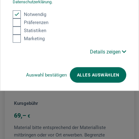
Datenschutzerklärung
.
Notwendig
Präferenzen
Veranstaltungsort
Statistiken
boesner Perl
Marketing
Details zeigen
Veranstaltungsleiter/in
Auswahl bestätigen
ALLES AUSWÄHLEN
Jeff La Rocca
Kursgebühr
69
€
Material bitte entsprechend der Materialliste
mitbringen oder vor Ort erwerben. Begrenzte