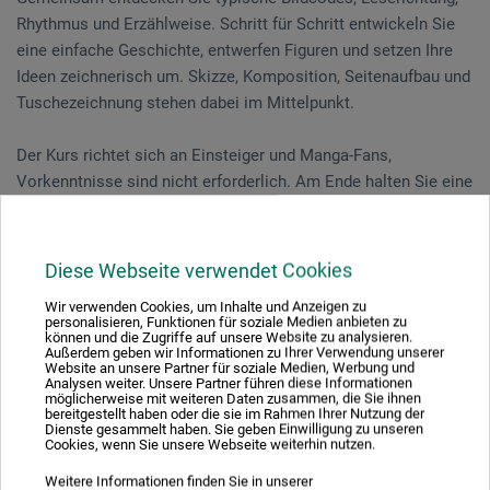
Rhythmus und Erzählweise. Schritt für Schritt entwickeln Sie
eine einfache Geschichte, entwerfen Figuren und setzen Ihre
Ideen zeichnerisch um. Skizze, Komposition, Seitenaufbau und
Tuschezeichnung stehen dabei im Mittelpunkt.
Der Kurs richtet sich an Einsteiger und Manga-Fans,
Vorkenntnisse sind nicht erforderlich. Am Ende halten Sie eine
fertig ausgearbeitete Manga-Seite in den Händen – eine solide
Basis für weitere eigene Projekte.
Diese Webseite verwendet Cookies
Wir verwenden Cookies, um Inhalte und Anzeigen zu
Veranstaltungsdatum
personalisieren, Funktionen für soziale Medien anbieten zu
können und die Zugriffe auf unsere Website zu analysieren.
Außerdem geben wir Informationen zu Ihrer Verwendung unserer
20. Jun. 2026
Website an unsere Partner für soziale Medien, Werbung und
Analysen weiter. Unsere Partner führen diese Informationen
10:30 - 14:30 Uhr
möglicherweise mit weiteren Daten zusammen, die Sie ihnen
bereitgestellt haben oder die sie im Rahmen Ihrer Nutzung der
Dienste gesammelt haben. Sie geben Einwilligung zu unseren
Sie schauen derzeitig auf eine vergangene
Cookies, wenn Sie unsere Webseite weiterhin nutzen.
Veranstaltung
Weitere Informationen finden Sie in unserer