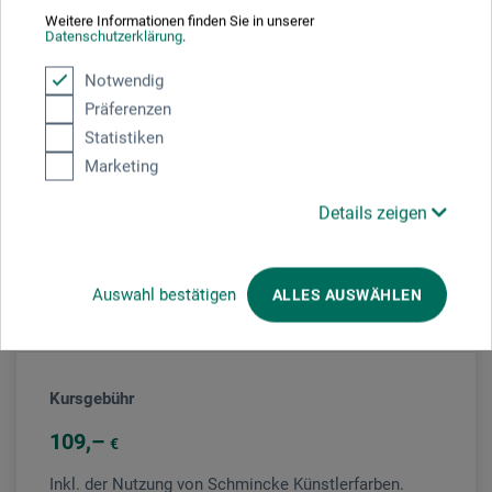
Veranstaltung
Weitere Informationen finden Sie in unserer
Datenschutzerklärung
.
Notwendig
Präferenzen
Veranstaltungsort
Statistiken
Marketing
boesner Düsseldorf
Details zeigen
Veranstaltungsleiter/in
Auswahl bestätigen
ALLES AUSWÄHLEN
Elena Romanzin
Kursgebühr
109
€
Inkl. der Nutzung von Schmincke Künstlerfarben.