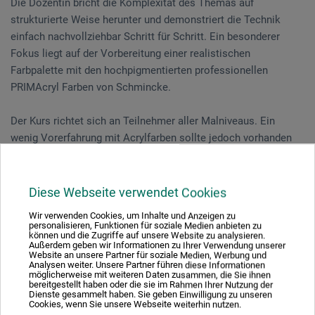
Die Dozentin bricht die Komplexität des Themas auf
strukturierte Weise herunter und demonstriert die Technik
einfach nachvollziehbar Schritt für Schritt. Ein besonderer
Fokus liegt auf der Vorbereitung einer realistischen
Farbpalette mit den hochpigmentierten professionellen
PRIMAcryl Farben von Schmincke.
Der Kurs richtet sich an Teilnehmer aller Malniveaus. Ein
wenig Vorerfahrung mit Acrylfarben sollte jedoch vorhanden
sein. Mit zunehmender Erfahrung in der gegenständlichen
Acrylmalerei werden die Ergebnisse realistischer.
Diese Webseite verwendet Cookies
Wir verwenden Cookies, um Inhalte und Anzeigen zu
Veranstaltungsdatum
personalisieren, Funktionen für soziale Medien anbieten zu
können und die Zugriffe auf unsere Website zu analysieren.
Außerdem geben wir Informationen zu Ihrer Verwendung unserer
25. Jun. 2026
Website an unsere Partner für soziale Medien, Werbung und
Analysen weiter. Unsere Partner führen diese Informationen
10:30 - 16:30 Uhr
möglicherweise mit weiteren Daten zusammen, die Sie ihnen
bereitgestellt haben oder die sie im Rahmen Ihrer Nutzung der
Dienste gesammelt haben. Sie geben Einwilligung zu unseren
Cookies, wenn Sie unsere Webseite weiterhin nutzen.
Sie schauen derzeitig auf eine vergangene