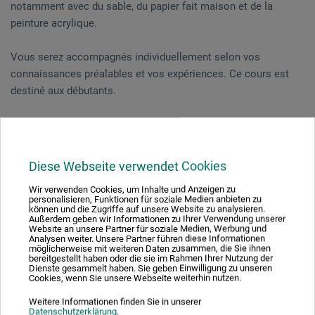
notamment avec du sable, du papier fait maison et de la
peinture acrylique.
Vous serez accompagnés individuellement selon vos
connaissances préalables et vos expériences. Ce cours est
destiné aux débutants.
Aarberg * | 2 jours 02.07.-03.07.2021
LE STAGE ET COMPLET.
Nous avons une liste d’attende, écrivez-nous un message ou
Diese Webseite verwendet Cookies
appelez-nous.
Wir verwenden Cookies, um Inhalte und Anzeigen zu
personalisieren, Funktionen für soziale Medien anbieten zu
können und die Zugriffe auf unsere Website zu analysieren.
Außerdem geben wir Informationen zu Ihrer Verwendung unserer
* Ce cours bilingue est dispensé à Aarberg, en français et en
Website an unsere Partner für soziale Medien, Werbung und
allemand.
Analysen weiter. Unsere Partner führen diese Informationen
möglicherweise mit weiteren Daten zusammen, die Sie ihnen
bereitgestellt haben oder die sie im Rahmen Ihrer Nutzung der
Dienste gesammelt haben. Sie geben Einwilligung zu unseren
Cookies, wenn Sie unsere Webseite weiterhin nutzen.
Elisabeth Jacob
rtiste indépendante avec un atelier à Baar |
Weitere Informationen finden Sie in unserer
Activité pédagogique pour les formations d‘adultes en
Datenschutzerklärung
.