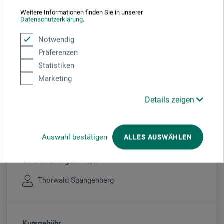
10:30 - 16:30 Uhr
Weitere Informationen finden Sie in unserer
Datenschutzerklärung
.
Sie schauen derzeitig auf eine vergangene
Notwendig
Veranstaltung
Präferenzen
Statistiken
Marketing
Veranstaltungsort
Details zeigen
boesner Witten
Auswahl bestätigen
ALLES AUSWÄHLEN
Veranstaltungsleiter/in
Thorwald Spangenberg
Kursgebühr