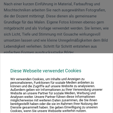
Nach einer kurzen Einführung in Material, Farbauftrag und
Mischtechniken arbeiten Sie nach ausgewählten Fotografien,
die der Dozent mitbringt. Diese dienen als gemeinsame
Grundlage für das Malen. Eigene Fotos können ebenso gern
mitgebracht und als Vorlage verwendet werden. Sie lernen, wie
sich Licht, Tiefe und Stimmung mit Gouache wirkungsvoll
umsetzen lassen und wie kleine Unregelmäßigkeiten dem Bild
Lebendigkeit verleihen. Schritt für Schritt entstehen aus
einfachen Formen ausdrucksstarke Bilder.
Am Ende des Kurses nehmen Sie nicht nur ein eigenes
Diese Webseite verwendet Cookies
Gouache-Bild, sondern auch ein neues Gefühl für Farbe, Mut
zum Experiment und viele praktische Tipps für das
Wir verwenden Cookies, um Inhalte und Anzeigen zu
Weiterarbeiten zu Hause mit.
personalisieren, Funktionen für soziale Medien anbieten zu
können und die Zugriffe auf unsere Website zu analysieren.
Außerdem geben wir Informationen zu Ihrer Verwendung unserer
Website an unsere Partner für soziale Medien, Werbung und
Analysen weiter. Unsere Partner führen diese Informationen
möglicherweise mit weiteren Daten zusammen, die Sie ihnen
Veranstaltungsdatum
bereitgestellt haben oder die sie im Rahmen Ihrer Nutzung der
Dienste gesammelt haben. Sie geben Einwilligung zu unseren
24. Jul. 2026
Cookies, wenn Sie unsere Webseite weiterhin nutzen.