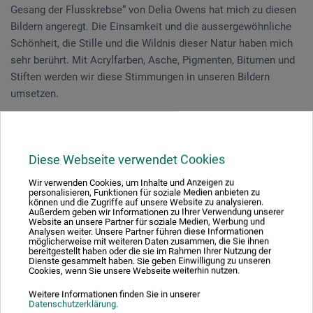
Gesang der Flusskrebse“ von Delia Owens hat mich zu diesen
Bildern angeregt. Die Einsamkeit und die aussergewöhnliche
Schönheit, die Stille und die Wildnis dieser Natur haben mich
sehr berührt. Mit Acrylfarben, Asche, Pigmenten, Bitumen und
Stiften werden wir diese Stimmungen in unseren Bildern
umsetzen.
Ausgehend von Ihren Vorkenntnissen und Erfahrungen werden
Sie individuell betreut. Der Kurs eignet sich für Einsteiger.
Diese Webseite verwendet Cookies
Münchwilen | 2 Tage 13.01.-14.01.2023
Wir verwenden Cookies, um Inhalte und Anzeigen zu
DER KURS IST AUSGEBUCHT.
personalisieren, Funktionen für soziale Medien anbieten zu
können und die Zugriffe auf unsere Website zu analysieren.
Wir führen eine Warteliste, schreiben Sie uns eine Nachricht
Außerdem geben wir Informationen zu Ihrer Verwendung unserer
Website an unsere Partner für soziale Medien, Werbung und
oder rufen Sie uns an.
Analysen weiter. Unsere Partner führen diese Informationen
möglicherweise mit weiteren Daten zusammen, die Sie ihnen
bereitgestellt haben oder die sie im Rahmen Ihrer Nutzung der
Dienste gesammelt haben. Sie geben Einwilligung zu unseren
Cookies, wenn Sie unsere Webseite weiterhin nutzen.
Elisabeth Jacob
| freischaffende Künstlerin mit Atelier in Baar |
Unterrichtstätigkeit für Erwachsenenbildung an
Weitere Informationen finden Sie in unserer
Datenschutzerklärung
.
Volkshochschulen für Acryl, Mischtechnik und Aquarell |