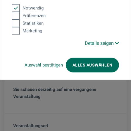
regelmässige Weiterbildung an Kunstakademien | zahlreiche
Notwendig
Ausstellungen in der Schweiz | „Die Bildkompositionen sind
Präferenzen
Werke die aus Lust am Malen entstehen, wo die
Statistiken
Unbekümmertheit, Experimentierfreudigkeit und die
Marketing
Emotionalität spürbar wird.“
www.atelier-jacob.ch
Details zeigen
Veranstaltungsdatum
Auswahl bestätigen
ALLES AUSWÄHLEN
13. - 14. Jän. 2023
Sie schauen derzeitig auf eine vergangene
Veranstaltung
Veranstaltungsort