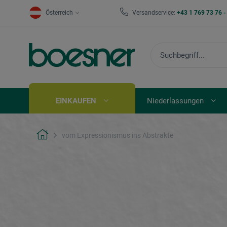
Österreich
Versandservice:
+43 1 769 73 76 
EINKAUFEN
Niederlassungen
vom Expressionismus ins Abstrakte