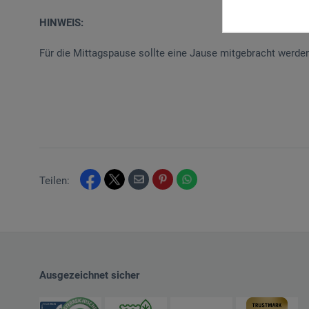
HINWEIS:
Für die Mittagspause sollte eine Jause mitgebracht werde
Teilen:
Ausgezeichnet sicher