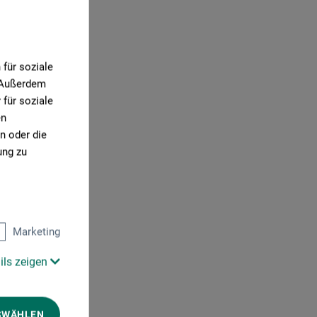
für soziale
. Außerdem
für soziale
en
n oder die
ung zu
Marketing
ils zeigen
SWÄHLEN