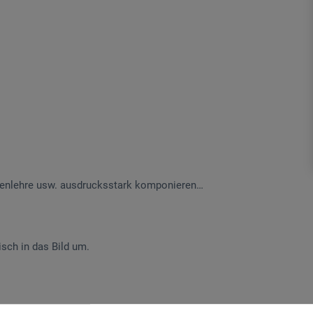
benlehre usw. ausdrucksstark komponieren…
isch in das Bild um.