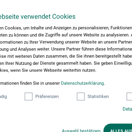
lt er als Lehrer die Inhalte, Strukturen, Umsetzungen… der
ebseite verwendet Cookies
ießend unterstützt er jede/n Einzelne/n bei der eigenen
nwand zu bringen.
n Cookies, um Inhalte und Anzeigen zu personalisieren, Funktionen 
ten zu können und die Zugriffe auf unsere Website zu analysieren
formationen zu Ihrer Verwendung unserer Website an unsere Partner 
ung und Analysen weiter. Unsere Partner führen diese Information
se mit weiteren Daten zusammen, die Sie ihnen bereitgestellt habe
n Ihrer Nutzung der Dienste gesammelt haben. Sie geben Einwillig
ies, wenn Sie unsere Webseite weiterhin nutzen.
rmationen finden Sie in unserer
Datenschutzerklärung
.
use)
dig
Präferenzen
Statistiken
muss mitgebracht werden)
Deta
Auswahl bestätigen
ALLES AU