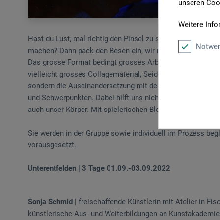
unseren Cook
Weitere Info
Hast du Lust, mal richtig den Pinsel zu schwingen? Dein
Notwen
machen? Dann pack den Besen ein, wir malen grossformati
Das grosse Format bedingt grosses Arbeitsmaterial wie brei
vielleicht grosses Collagematerial, Seidenpapiere und gröss
sondern die Auseinandersetzung mit der Schönheit der Fläc
und Schwerpunkten. Dabei hilft uns nicht nur unser Geist, 
auch unser Körper. Mit spielerischen Bleistiftübungen mac
Sie werden in der Gruppe sowie individuell im Prozess begl
vorausgesetzt.
Unterentfelden | 3 Tage 01.09.-03.09.2022
Sonja Schmid
| freischaffende Künstlerin mit Atelier in Fi
künstlerische Aus- und Weiterbildungen an Kunstakademien 