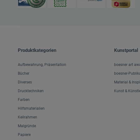
Produktkategorien
Kunstportal
Aufbewahrung, Präsentation
boesner art aw
Bücher
boesner-Publik
Diverses
Material & Insp
Drucktechniken
Kunst & Künstl
Farben
Hilfsmaterialien
Keilrahmen
Malgründe
Papiere