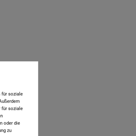
für soziale
. Außerdem
für soziale
en
n oder die
ung zu