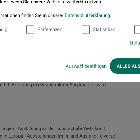
ies, wenn Sie unsere Webseite weiterhin nutzen.
rmationen finden Sie in unserer
Datenschutzerklärung
.
en ganzen Körper hineinzunehmen, eine grosse Armbewegung zu
dig
Präferenzen
Statistiken
ge Bilder!
te Pinsel und Spachtel, dicke Kohlestifte, fette Ölkreiden,
Deta
ere Farbtöpfe. Aber nicht das viele an Material ist gefragt,
hen. Wir befassen uns mit Linien, Flächen, Tiefen, Kontrasten
die Auseinandersetzung in der Gruppe, unsere Intuition, sondern
Auswahl bestätigen
ALLES AU
hen wir uns locker und stimmen uns auf unser Bild ein.
eitet. Erfahrung in der abstrakten Acrylmalerei wird
schingen | Ausbildung an der Kunstschule Wetzikon |
in Europa | Ausstellungen im In- und Ausland | diverse