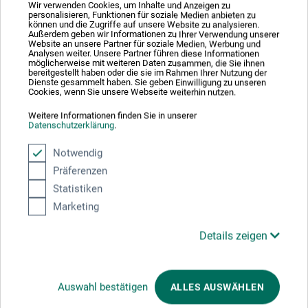
Anmeldungen: Nehmen wir gerne auf marketing@boesner.ch
Wir verwenden Cookies, um Inhalte und Anzeigen zu
personalisieren, Funktionen für soziale Medien anbieten zu
oder Tel. 062 737 21 21 entgegen. Die Teilnehmerzahl ist
können und die Zugriffe auf unsere Website zu analysieren.
begrenzt und eine Anmeldung zwingend. Selbstverständlich
Außerdem geben wir Informationen zu Ihrer Verwendung unserer
Website an unsere Partner für soziale Medien, Werbung und
werden die aktuell geltenden Schutzmassnahmen des BAG
Analysen weiter. Unsere Partner führen diese Informationen
möglicherweise mit weiteren Daten zusammen, die Sie ihnen
eingehalten.
bereitgestellt haben oder die sie im Rahmen Ihrer Nutzung der
Dienste gesammelt haben. Sie geben Einwilligung zu unseren
Cookies, wenn Sie unsere Webseite weiterhin nutzen.
Münchwilen: Freitag, 08.10.2021, 10:00 – 12:00 Uhr oder
14:00 – 16.00 Uhr
Weitere Informationen finden Sie in unserer
Datenschutzerklärung
.
Notwendig
Tag 1
Präferenzen
Statistiken
08. Okt. 2021
Marketing
10:00 - 12:00 Uhr
Details zeigen
Sie schauen derzeitig auf eine vergangene
Veranstaltung
Auswahl bestätigen
ALLES AUSWÄHLEN
Tag 2