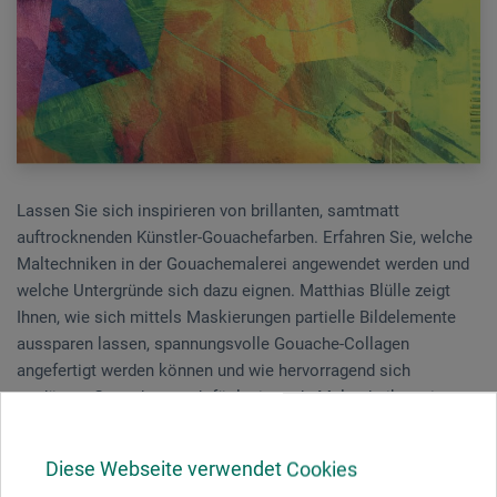
Lassen Sie sich inspirieren von brillanten, samtmatt
auftrocknenden Künstler-Gouachefarben. Erfahren Sie, welche
Maltechniken in der Gouachemalerei angewendet werden und
welche Untergründe sich dazu eignen. Matthias Blülle zeigt
Ihnen, wie sich mittels Maskierungen partielle Bildelemente
aussparen lassen, spannungsvolle Gouache-Collagen
angefertigt werden können und wie hervorragend sich
verdünnte Gouachen auch für lasierende Maltechniken eignen.
Kaum eine andere Malfarbe eignet sich besser für spontane
Malerei und bietet so viel Raum für Experimente.
Diese Webseite verwendet Cookies