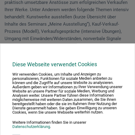
praktisch umsetzbare Anstösse zum erfolgreichen Verkaufen
Ihrer Werke. Unter Anderem werden folgende Themen intensiv
behandelt: Kunstwerke ausstellen (kurze Übersicht über
Inhalte des Seminars „Meine Ausstellung“), Kauf-Verkauf-
Prozess (Modell), Verkaufsgespräche (intensive Übungen),
Umgang mit Einwänden/Widerständen, nonverbale Signale
wahrnehmen. Dabei werden wir genügend Zeit haben, um Ihre
individuellen Fragen zu beantworten.
Diese Webseite verwendet Cookies
Sie bringen ein eigenes Kunstwerk mit.
Wir verwenden Cookies, um Inhalte und Anzeigen zu
personalisieren, Funktionen für soziale Medien anbieten zu
Aarberg | 2 Tage 06.09.-07.09.2022
können und die Zugriffe auf unsere Website zu analysieren.
Außerdem geben wir Informationen zu Ihrer Verwendung unserer
Website an unsere Partner für soziale Medien, Werbung und
Rückmeldungen von Teilnehmenden:
Analysen weiter. Unsere Partner führen diese Informationen
möglicherweise mit weiteren Daten zusammen, die Sie ihnen
"Wirklich pragmatische und wertvolle Tipps. Mit Humor und
bereitgestellt haben oder die sie im Rahmen Ihrer Nutzung der
Dienste gesammelt haben. Sie geben Einwilligung zu unseren
vielen eigenen Erfahrungen vermittelt."
Cookies, wenn Sie unsere Webseite weiterhin nutzen.
Weitere Informationen finden Sie in unserer
Datenschutzerklärung
.
Inge Louven
hat das Handwerkzeug zum erfolgreichen